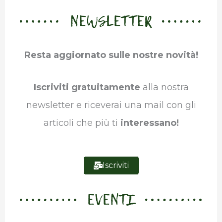
NEWSLETTER
e
t
k
t
e
b
b
t
e
s
g
l
Resta aggiornato sulle nostre novità!
o
e
d
A
r
r
o
r
I
p
a
Iscriviti gratuitamente
alla nostra
k
n
p
m
newsletter e riceverai una mail con gli
articoli che più ti
interessano!
Iscriviti
EVENTI