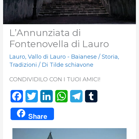
L’Annunziata di
Fontenovella di Lauro
Lauro
,
Vallo di Lauro - Baianese
/
Storia
,
Tradizioni
/ Di
Tilde schiavone
CONDIVIDILO CON I TUOI AMICI!
F
T
L
W
T
T
a
w
i
h
e
u
Share
c
i
n
a
l
m
e
t
k
t
e
b