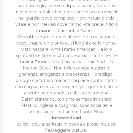
preferisco gli accessori di poco valore; Non amo
ricevere in regalo i fiori recisi: preferisco ammirarli
nei giardini dove compiono il loro naturale ciclo
vitale e non nei vasi dove hanno vita breve. Adoro
il
mare
… i tramonti e Napoli …
Amo il blues,il canto del dolore, e il mio sogno è
raggiungere un giorno quei luoghi che lo hanno
visto nascere; Amo i nativi americani , la loro
spiritualità e la loro cultura … e amo infinitamente
la mia Terra
, la mia Campania, il mio Sud … la
Magna Grecia. Non tollero abusi, razzismo,
ignoranza, arroganza e prepotenza … prediligo il
dialogo costuttivo ma non mi piace confrontarmi
con chi parla senza conoscere gli argomenti di cui
discute ostentando la cultura che non ha.
Dai miei interlocutori amo sempre imparare!
Mastico inglese e spagnolo; sono socia delle
associazioni Pro Lauro e Fonte Nova
Interessi vari
calcio; lettura; scrittura in poesia e prosa; musica;
Passeggiate culturali;