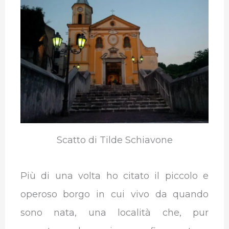
b
t
e
s
g
l
o
e
d
A
r
r
o
r
I
p
a
k
n
p
m
Scatto di Tilde Schiavone
Più di una volta ho citato il piccolo e
operoso borgo in cui vivo da quando
sono nata, una località che, pur