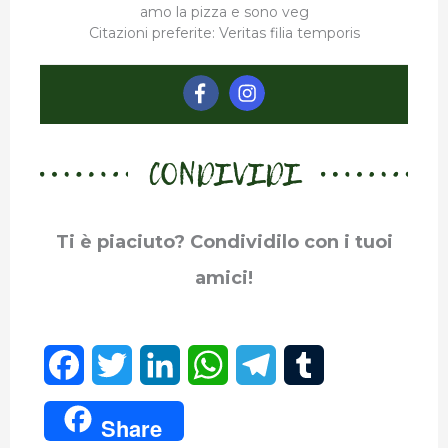
amo la pizza e sono veg
Citazioni preferite: Veritas filia temporis
CONDIVIDI
Ti è piaciuto? Condividilo con i tuoi
amici!
F
T
L
W
T
T
a
w
i
h
e
u
Share
c
i
n
a
l
m