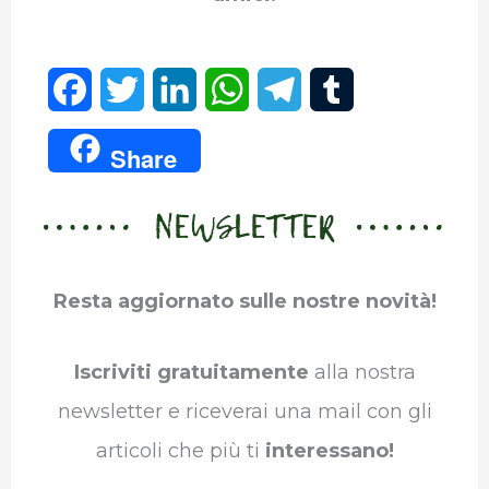
F
T
L
W
T
T
a
w
i
h
e
u
Share
c
i
n
a
l
m
NEWSLETTER
e
t
k
t
e
b
b
t
e
s
g
l
Resta aggiornato sulle nostre novità!
o
e
d
A
r
r
o
r
I
p
a
Iscriviti gratuitamente
alla nostra
k
n
p
m
newsletter e riceverai una mail con gli
articoli che più ti
interessano!