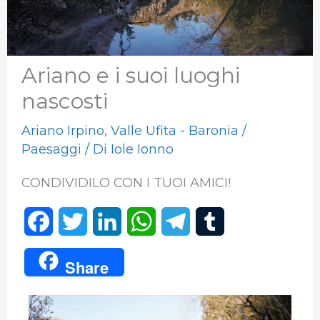
Ariano e i suoi luoghi
nascosti
Ariano Irpino
,
Valle Ufita - Baronia
/
Paesaggi
/ Di
Iole Ionno
CONDIVIDILO CON I TUOI AMICI!
F
T
L
W
T
T
a
w
i
h
e
u
Share
c
i
n
a
l
m
e
t
k
t
e
b