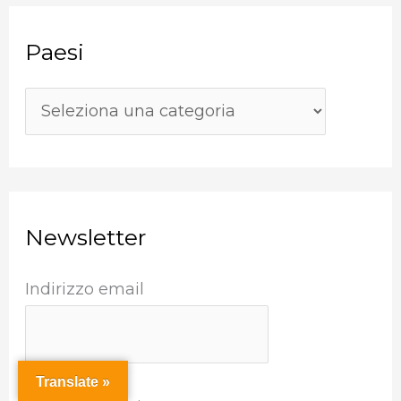
i
c
Paesi
a
:
Newsletter
Indirizzo email
Translate »