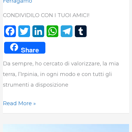
Ferragamo
CONDIVIDILO CON I TUOI AMICI!
F
T
L
W
T
T
a
w
i
h
e
u
Share
c
i
n
a
l
m
Da sempre, ho cercato di valorizzare, la mia
e
t
k
t
e
b
terra, l’Irpinia, in ogni modo e con tutti gli
b
t
e
s
g
l
strumenti a disposizione
o
e
d
A
r
r
o
r
I
p
a
Read More »
k
n
p
m
Alla