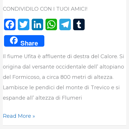
CONDIVIDILO CON I TUOI AMICI!
F
T
L
W
T
T
a
w
i
h
e
u
Share
c
i
n
a
l
m
Il fiume Ufita è affluente di destra del Calore. Si
e
t
k
t
e
b
origina dal versante occidentale dell’ altopiano
b
t
e
s
g
l
del Formicoso, a circa 800 metri di altezza.
o
e
d
A
r
r
Lambisce le pendici del monte di Trevico e si
o
r
I
p
a
espande all’ altezza di Flumeri
k
n
p
m
Read More »