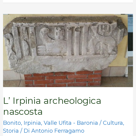
L’
Irpinia
archeologica
nascosta
L’ Irpinia archeologica
nascosta
Bonito
,
Irpinia
,
Valle Ufita - Baronia
/
Cultura
,
Storia
/ Di
Antonio Ferragamo