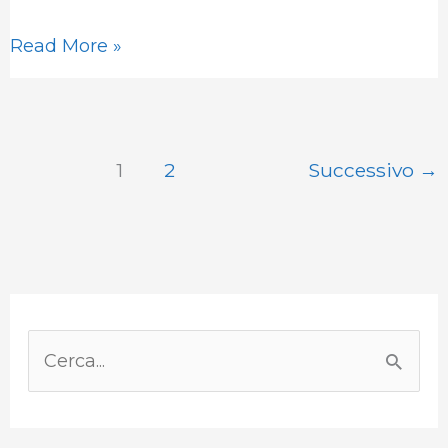
Read More »
1
2
Successivo
→
P
a
C
e
e
s
r