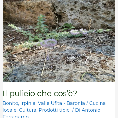
Il
pulieio
che
cos’è?
Il pulieio che cos’è?
Bonito
,
Irpinia
,
Valle Ufita - Baronia
/
Cucina
locale
,
Cultura
,
Prodotti tipici
/ Di
Antonio
Ferragamo