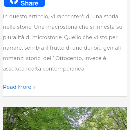
Share
c
i
n
a
l
m
In questo articolo, vi racconterò di una storia
e
t
k
t
e
b
nelle storie. Una macrostoria che si innesta su
b
t
e
s
g
l
pluralità di microstorie. Quello che vi sto per
o
e
d
A
r
r
narrare, sembra il frutto di uno dei più geniali
o
r
I
p
a
romanzi storici dell’ Ottocento, invece è
k
n
p
m
assoluta realtà contemporanea
Read More »
Biodiversità
in