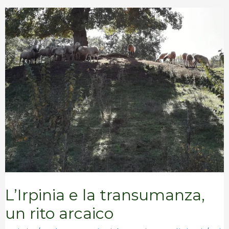
L’Irpinia
e
la
transumanza,
un
rito
arcaico
L’Irpinia e la transumanza,
un rito arcaico