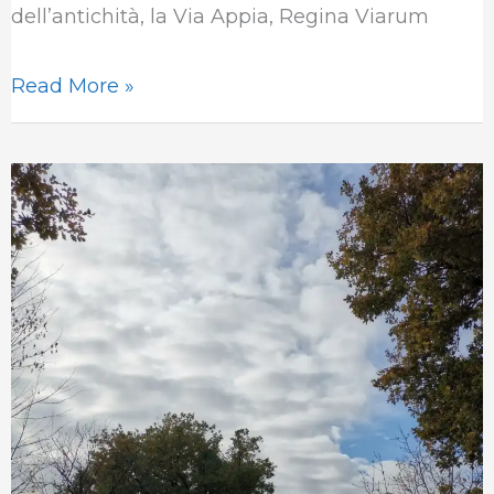
o
r
I
p
a
dell’antichità, la Via Appia, Regina Viarum
k
n
p
m
Read More »
Escursioni:
strumento
privilegiato
per
divulgare
cultura