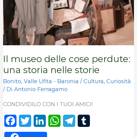
Il museo delle cose perdute:
una storia nelle storie
Bonito
,
Valle Ufita - Baronia
/
Cultura
,
Curiosità
/ Di
Antonio Ferragamo
CONDIVIDILO CON I TUOI AMICI!
F
T
L
W
T
T
a
w
i
h
e
u