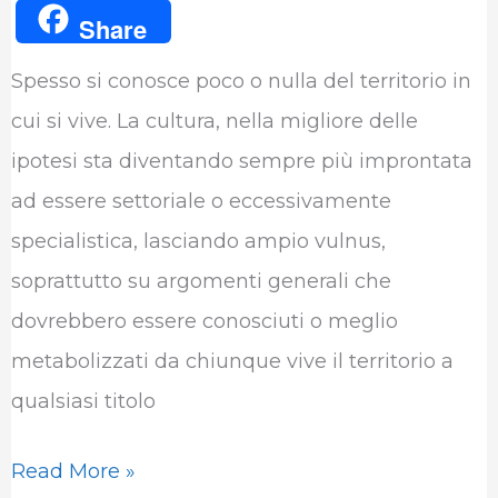
a
w
i
h
e
u
Share
c
i
n
a
l
m
Spesso si conosce poco o nulla del territorio in
e
t
k
t
e
b
cui si vive. La cultura, nella migliore delle
b
t
e
s
g
l
ipotesi sta diventando sempre più improntata
o
e
d
A
r
r
ad essere settoriale o eccessivamente
o
r
I
p
a
specialistica, lasciando ampio vulnus,
k
n
p
m
soprattutto su argomenti generali che
dovrebbero essere conosciuti o meglio
metabolizzati da chiunque vive il territorio a
qualsiasi titolo
Read More »