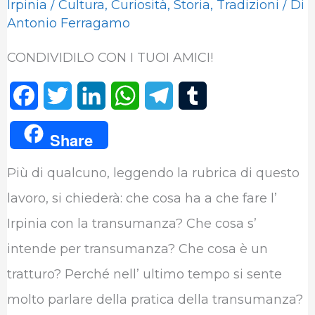
Irpinia
/
Cultura
,
Curiosità
,
Storia
,
Tradizioni
/ Di
Antonio Ferragamo
CONDIVIDILO CON I TUOI AMICI!
F
T
L
W
T
T
a
w
i
h
e
u
Share
c
i
n
a
l
m
Più di qualcuno, leggendo la rubrica di questo
e
t
k
t
e
b
lavoro, si chiederà: che cosa ha a che fare l’
b
t
e
s
g
l
Irpinia con la transumanza? Che cosa s’
o
e
d
A
r
r
intende per transumanza? Che cosa è un
o
r
I
p
a
tratturo? Perché nell’ ultimo tempo si sente
k
n
p
m
molto parlare della pratica della transumanza?