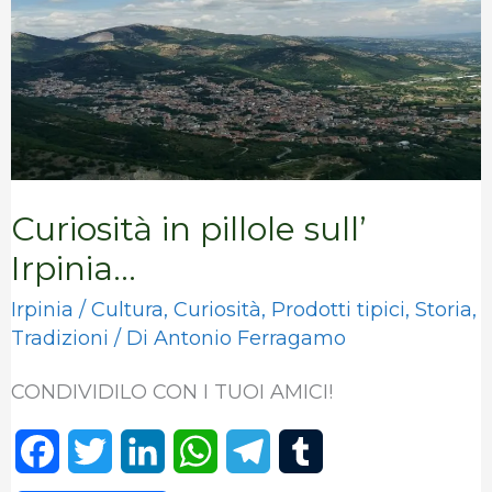
Irpinia…
Curiosità in pillole sull’
Irpinia…
Irpinia
/
Cultura
,
Curiosità
,
Prodotti tipici
,
Storia
,
Tradizioni
/ Di
Antonio Ferragamo
CONDIVIDILO CON I TUOI AMICI!
F
T
L
W
T
T