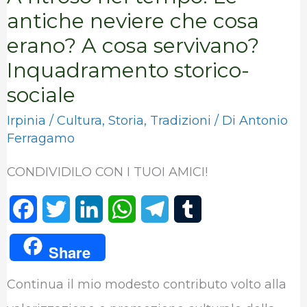
che
antiche neviere che cosa
cosa
erano? A cosa servivano?
erano?
Inquadramento storico-
A
sociale
cosa
Irpinia
/
Cultura
,
Storia
,
Tradizioni
/ Di
Antonio
servivano?
Ferragamo
Inquadramento
CONDIVIDILO CON I TUOI AMICI!
storico-
sociale
F
T
L
W
T
T
a
w
i
h
e
u
Share
c
i
n
a
l
m
Continua il mio modesto contributo volto alla
e
t
k
t
e
b