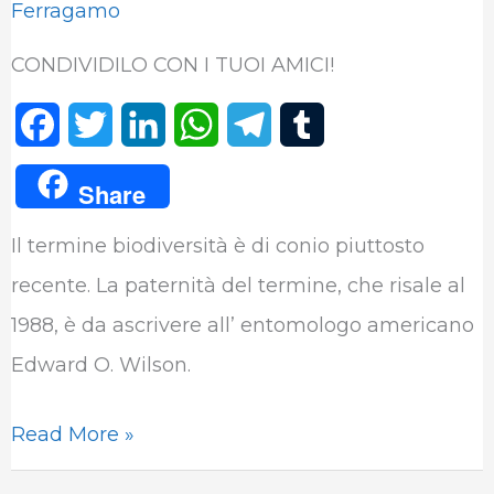
Ferragamo
CONDIVIDILO CON I TUOI AMICI!
F
T
L
W
T
T
a
w
i
h
e
u
Share
c
i
n
a
l
m
Il termine biodiversità è di conio piuttosto
e
t
k
t
e
b
recente. La paternità del termine, che risale al
b
t
e
s
g
l
1988, è da ascrivere all’ entomologo americano
o
e
d
A
r
r
Edward O. Wilson.
o
r
I
p
a
k
n
p
m
Read More »