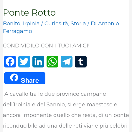
Ponte Rotto
Bonito
,
Irpinia
/
Curiosità
,
Storia
/ Di
Antonio
Ferragamo
CONDIVIDILO CON I TUOI AMICI!
F
T
L
W
T
T
a
w
i
h
e
u
Share
c
i
n
a
l
m
A cavallo tra le due province campane
e
t
k
t
e
b
dell’Irpinia e del Sannio, si erge maestoso e
b
t
e
s
g
l
ancora imponente quello che resta, di un ponte
o
e
d
A
r
r
riconducibile ad una delle reti viarie più celebri