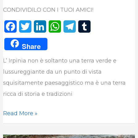
CONDIVIDILO CON I TUOI AMICI!
F
T
L
W
T
T
a
w
i
h
e
u
Share
c
i
n
a
l
m
L’ Irpinia non è soltanto una terra verde e
e
t
k
t
e
b
lussureggiante da un punto di vista
b
t
e
s
g
l
squisitamente paesaggistico ma è una terra
o
e
d
A
r
r
ricca di storia e tradizioni
o
r
I
p
a
k
n
p
m
Read More »