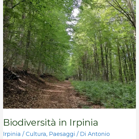
Irpinia
Biodiversità in Irpinia
Irpinia
/
Cultura
,
Paesaggi
/ Di
Antonio