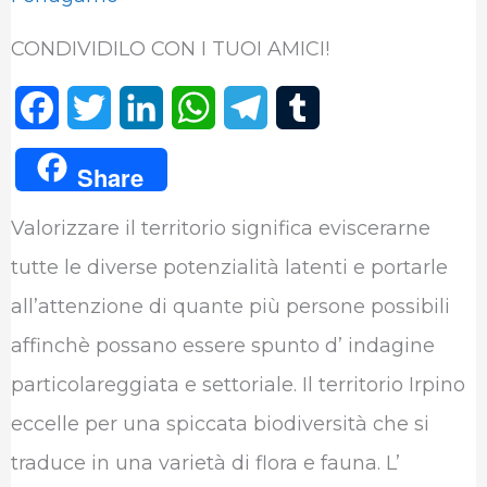
CONDIVIDILO CON I TUOI AMICI!
F
T
L
W
T
T
a
w
i
h
e
u
Share
c
i
n
a
l
m
Valorizzare il territorio significa eviscerarne
e
t
k
t
e
b
tutte le diverse potenzialità latenti e portarle
b
t
e
s
g
l
all’attenzione di quante più persone possibili
o
e
d
A
r
r
affinchè possano essere spunto d’ indagine
o
r
I
p
a
particolareggiata e settoriale. Il territorio Irpino
k
n
p
m
eccelle per una spiccata biodiversità che si
traduce in una varietà di flora e fauna. L’