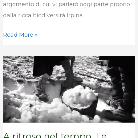
argomento di cui vi parlerò oggi parte proprio
dalla ricca biodiversità Irpina
Read More »
A
ritroso
nel
tempo.
Le
antiche
neviere
A ritroso nel tempo. Le