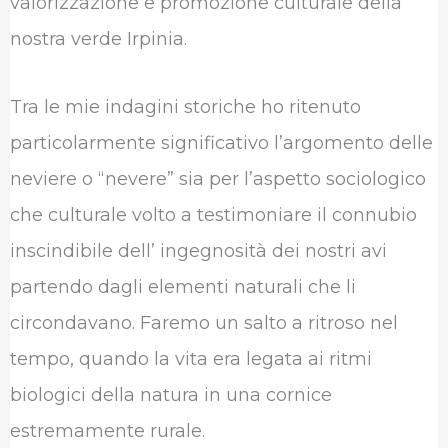
valorizzazione e promozione culturale della
b
t
e
s
g
l
nostra verde Irpinia.
o
e
d
A
r
r
o
r
I
p
a
Tra le mie indagini storiche ho ritenuto
k
n
p
m
particolarmente significativo l’argomento delle
neviere o “nevere” sia per l’aspetto sociologico
che culturale volto a testimoniare il connubio
inscindibile dell’ ingegnosità dei nostri avi
partendo dagli elementi naturali che li
circondavano. Faremo un salto a ritroso nel
tempo, quando la vita era legata ai ritmi
biologici della natura in una cornice
estremamente rurale.