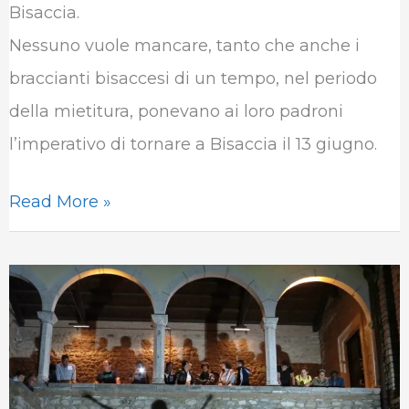
Bisaccia.
Nessuno vuole mancare, tanto che anche i
braccianti bisaccesi di un tempo, nel periodo
della mietitura, ponevano ai loro padroni
l’imperativo di tornare a Bisaccia il 13 giugno.
Read More »
Alle
origini
degli
irpini: