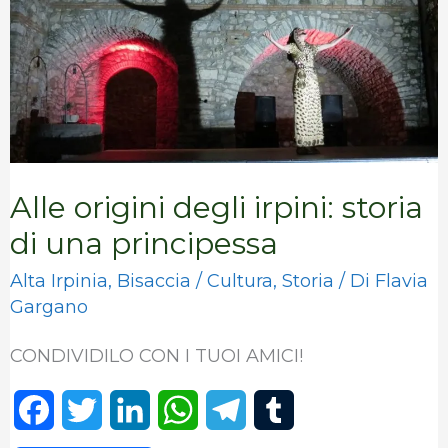
storia
di
una
principessa
Alle origini degli irpini: storia
di una principessa
Alta Irpinia
,
Bisaccia
/
Cultura
,
Storia
/ Di
Flavia
Gargano
CONDIVIDILO CON I TUOI AMICI!
F
T
L
W
T
T