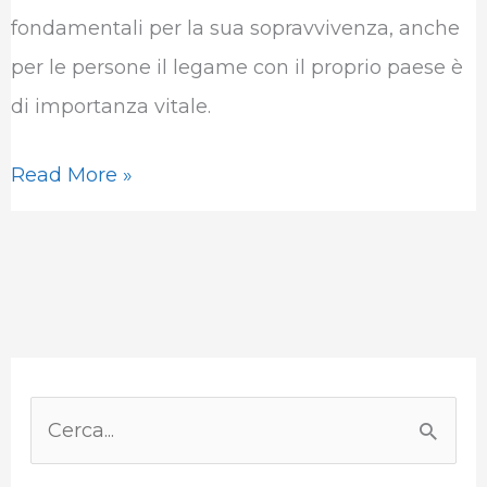
k
n
p
m
fondamentali per la sua sopravvivenza, anche
per le persone il legame con il proprio paese è
di importanza vitale.
Read More »
P
a
C
e
e