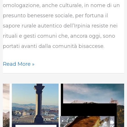
omologazione, anche culturale, in nome di un
b
t
e
s
g
l
presunto benessere sociale, per fortuna il
o
e
d
A
r
r
sapore rurale autentico dell’Irpinia resiste nei
o
r
I
p
a
rituali e gesti comuni che, ancora oggi, sono
k
n
p
m
portati avanti dalla comunità bisaccese.
Read More »
Le
ricette
della
tradizione: