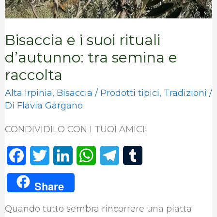
e
raccolta
Bisaccia e i suoi rituali
d’autunno: tra semina e
raccolta
Alta Irpinia
,
Bisaccia
/
Prodotti tipici
,
Tradizioni
/
Di
Flavia Gargano
CONDIVIDILO CON I TUOI AMICI!
F
T
L
W
T
T
a
w
i
h
e
u
Share
c
i
n
a
l
m
Quando tutto sembra rincorrere una piatta
e
t
k
t
e
b