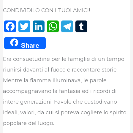
CONDIVIDILO CON I TUOI AMICI!
F
T
L
W
T
T
a
w
i
h
e
u
Share
c
i
n
a
l
m
Era consuetudine per le famiglie di un tempo
e
t
k
t
e
b
riunirsi davanti al fuoco e raccontare storie.
b
t
e
s
g
l
Mentre la fiamma illuminava, le parole
o
e
d
A
r
r
accompagnavano la fantasia ed i ricordi di
o
r
I
p
a
intere generazioni. Favole che custodivano
k
n
p
m
ideali, valori, da cui si poteva cogliere lo spirito
popolare del luogo.