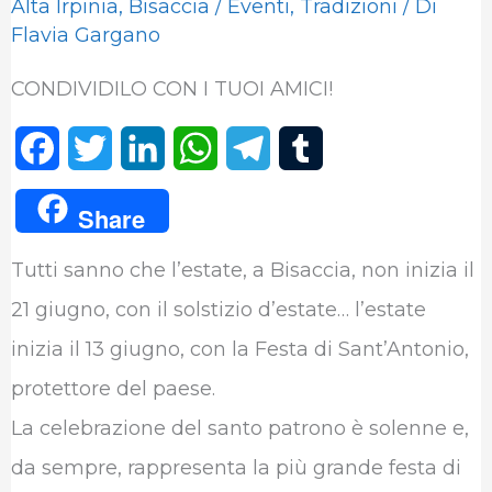
Alta Irpinia
,
Bisaccia
/
Eventi
,
Tradizioni
/ Di
Flavia Gargano
CONDIVIDILO CON I TUOI AMICI!
F
T
L
W
T
T
a
w
i
h
e
u
Share
c
i
n
a
l
m
Tutti sanno che l’estate, a Bisaccia, non inizia il
e
t
k
t
e
b
21 giugno, con il solstizio d’estate… l’estate
b
t
e
s
g
l
inizia il 13 giugno, con la Festa di Sant’Antonio,
o
e
d
A
r
r
protettore del paese.
o
r
I
p
a
La celebrazione del santo patrono è solenne e,
k
n
p
m
da sempre, rappresenta la più grande festa di