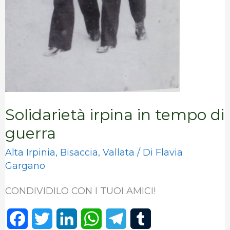
Solidarietà irpina in tempo di
guerra
Alta Irpinia
,
Bisaccia
,
Vallata
/ Di
Flavia
Gargano
CONDIVIDILO CON I TUOI AMICI!
F
T
L
W
T
T