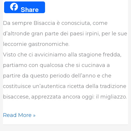
a
w
i
h
e
u
Share
c
i
n
a
l
m
Da sempre Bisaccia è conosciuta, come
e
t
k
t
e
b
d’altronde gran parte dei paesi irpini, per le sue
b
t
e
s
g
l
leccornie gastronomiche.
o
e
d
A
r
r
Visto che ci avviciniamo alla stagione fredda,
o
r
I
p
a
partiamo con qualcosa che si cucinava a
k
n
p
m
partire da questo periodo dell’anno e che
costituisce un’autentica ricetta della tradizione
bisaccese, apprezzata ancora oggi: il migliazzo.
Read More »