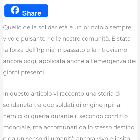
a
w
i
h
e
u
Share
c
i
n
a
l
m
Quello della solidarietà è un principio sempre
e
t
k
t
e
b
vivo e pulsante nelle nostre comunità. È stata
b
t
e
s
g
l
la forza dell’Irpinia in passato e la ritroviamo
o
e
d
A
r
r
ancora oggi, applicata anche all’emergenza dei
o
r
I
p
a
giorni presenti.
k
n
p
m
In questo articolo vi racconto una storia di
solidarietà tra due soldati di origine irpina,
nemici di guerra durante il secondo conflitto
mondiale, ma accomunati dallo stesso destino
e da un senso di umanità ancora vivo e insito