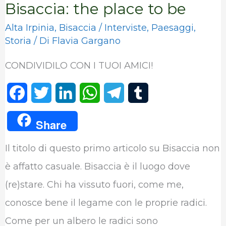
Bisaccia: the place to be
Alta Irpinia
,
Bisaccia
/
Interviste
,
Paesaggi
,
Storia
/ Di
Flavia Gargano
CONDIVIDILO CON I TUOI AMICI!
F
T
L
W
T
T
a
w
i
h
e
u
Share
c
i
n
a
l
m
Il titolo di questo primo articolo su Bisaccia non
e
t
k
t
e
b
è affatto casuale. Bisaccia è il luogo dove
b
t
e
s
g
l
(re)stare. Chi ha vissuto fuori, come me,
o
e
d
A
r
r
conosce bene il legame con le proprie radici.
o
r
I
p
a
Come per un albero le radici sono