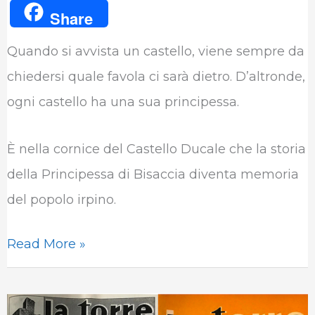
a
w
i
h
e
u
Share
c
i
n
a
l
m
Quando si avvista un castello, viene sempre da
e
t
k
t
e
b
chiedersi quale favola ci sarà dietro. D’altronde,
b
t
e
s
g
l
ogni castello ha una sua principessa.
o
e
d
A
r
r
o
r
I
p
a
È nella cornice del Castello Ducale che la storia
k
n
p
m
della Principessa di Bisaccia diventa memoria
del popolo irpino.
Read More »
Il