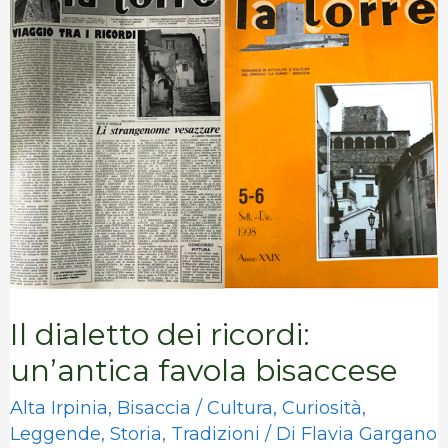
dialetto
dei
ricordi:
un’antica
favola
bisaccese
Il dialetto dei ricordi:
un’antica favola bisaccese
Alta Irpinia
,
Bisaccia
/
Cultura
,
Curiosità
,
Leggende
,
Storia
,
Tradizioni
/ Di
Flavia Gargano