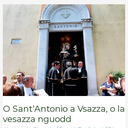
O
Sant’Antonio
a
Vsazza,
o
la
vesazza
nguodd
O Sant’Antonio a Vsazza, o la
vesazza nguodd