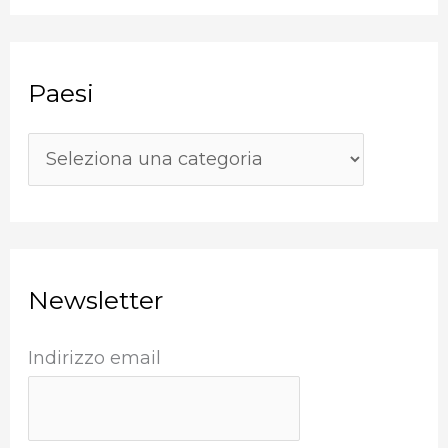
s
r
i
c
Paesi
a
:
Newsletter
Indirizzo email