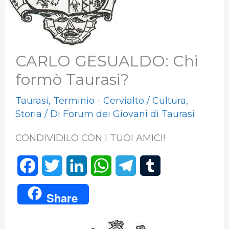
CARLO GESUALDO: Chi
formò Taurasi?
Taurasi
,
Terminio - Cervialto
/
Cultura
,
Storia
/ Di
Forum dei Giovani di Taurasi
CONDIVIDILO CON I TUOI AMICI!
F
T
L
W
T
T
a
w
i
h
e
u
Share
c
i
n
a
l
m
e
t
k
t
e
b