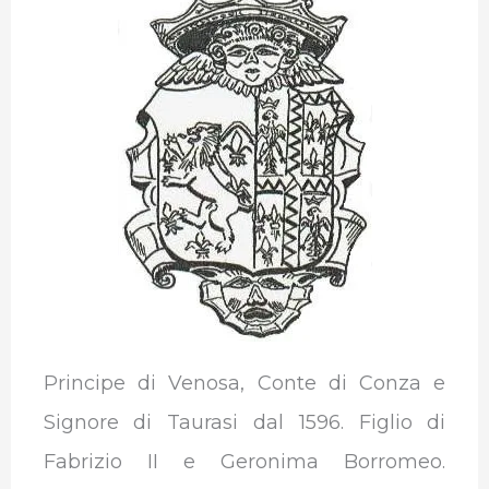
b
t
e
s
g
l
o
e
d
A
r
r
o
r
I
p
a
k
n
p
m
Principe di Venosa, Conte di Conza e
Signore di Taurasi dal 1596. Figlio di
Fabrizio II e Geronima Borromeo.