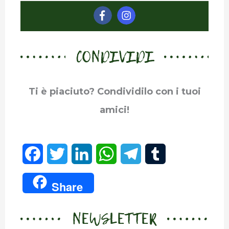
CONDIVIDI
Ti è piaciuto? Condividilo con i tuoi
amici!
F
T
L
W
T
T
a
w
i
h
e
u
Share
c
i
n
a
l
m
NEWSLETTER
e
t
k
t
e
b