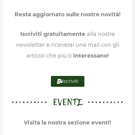
b
t
e
s
g
l
Resta aggiornato sulle nostre novità!
o
e
d
A
r
r
o
r
I
p
a
Iscriviti gratuitamente
alla nostra
k
n
p
m
newsletter e riceverai una mail con gli
articoli che più ti
interessano!
Iscriviti
EVENTI
Visita la nostra sezione eventi!