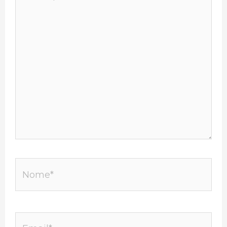
qui..
Nome*
Email*