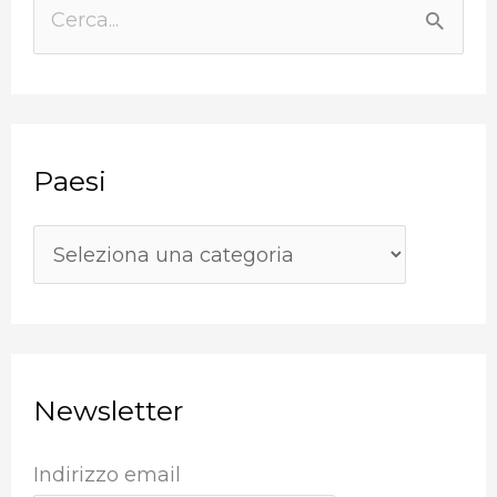
a
C
e
e
s
r
i
c
Paesi
a
:
Newsletter
Indirizzo email