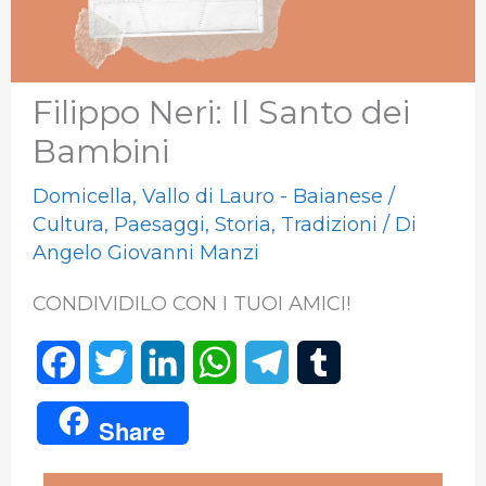
Filippo Neri: Il Santo dei
Bambini
Domicella
,
Vallo di Lauro - Baianese
/
Cultura
,
Paesaggi
,
Storia
,
Tradizioni
/ Di
Angelo Giovanni Manzi
CONDIVIDILO CON I TUOI AMICI!
F
T
L
W
T
T
a
w
i
h
e
u
Share
c
i
n
a
l
m