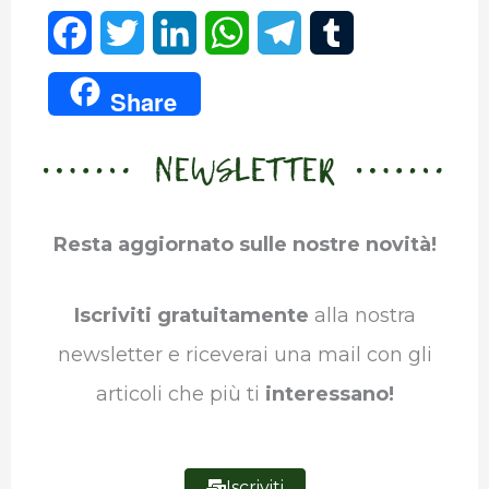
F
T
L
W
T
T
a
w
i
h
e
u
Share
c
i
n
a
l
m
NEWSLETTER
e
t
k
t
e
b
b
t
e
s
g
l
Resta aggiornato sulle nostre novità!
o
e
d
A
r
r
o
r
I
p
a
Iscriviti gratuitamente
alla nostra
k
n
p
m
newsletter e riceverai una mail con gli
articoli che più ti
interessano!
Iscriviti