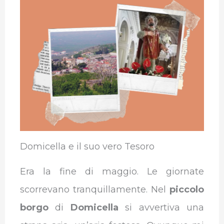
e
t
k
t
e
b
b
t
e
s
g
l
o
e
d
A
r
r
o
r
I
p
a
k
n
p
m
Domicella e il suo vero Tesoro
Era la fine di maggio. Le giornate
scorrevano tranquillamente. Nel
piccolo
borgo
di
Domicella
si avvertiva una