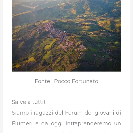
b
t
e
s
g
l
o
e
d
A
r
r
o
r
I
p
a
k
n
p
m
Fonte : Rocco Fortunato
Salve a tutti!
Siamo i ragazzi del Forum dei giovani di
Flumeri e da oggi intraprenderemo un