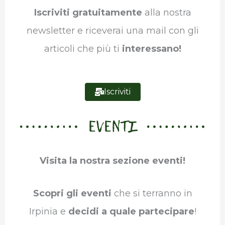
o
r
I
p
a
Iscriviti gratuitamente
alla nostra
k
n
p
m
newsletter e riceverai una mail con gli
articoli che più ti
interessano!
Iscriviti
EVENTI
Visita la nostra sezione eventi!
Scopri gli eventi
che si terranno in
Irpinia e
decidi a quale partecipare
!