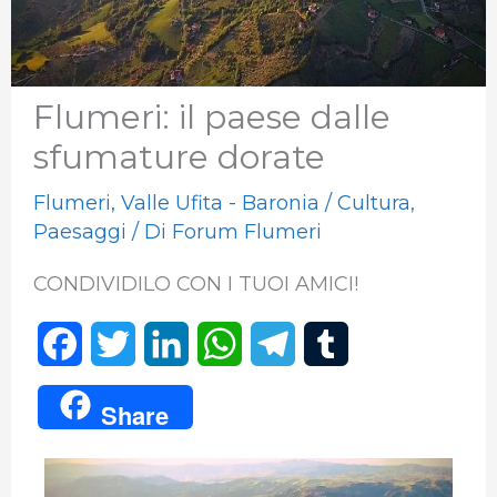
Flumeri: il paese dalle
sfumature dorate
Flumeri
,
Valle Ufita - Baronia
/
Cultura
,
Paesaggi
/ Di
Forum Flumeri
CONDIVIDILO CON I TUOI AMICI!
F
T
L
W
T
T
a
w
i
h
e
u
Share
c
i
n
a
l
m
e
t
k
t
e
b