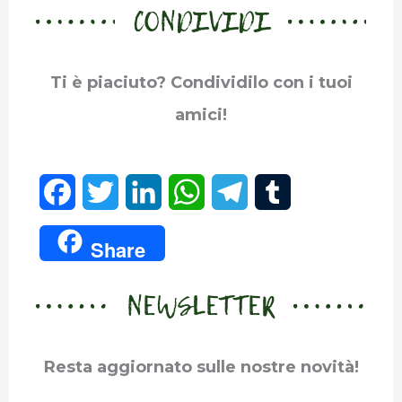
CONDIVIDI
Ti è piaciuto? Condividilo con i tuoi
amici!
F
T
L
W
T
T
a
w
i
h
e
u
Share
c
i
n
a
l
m
NEWSLETTER
e
t
k
t
e
b
b
t
e
s
g
l
Resta aggiornato sulle nostre novità!
o
e
d
A
r
r