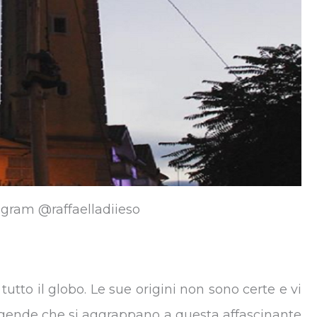
tagram @raffaelladiieso
utto il globo. Le sue origini non sono certe e vi
ggende che si aggrappano a questa affascinante