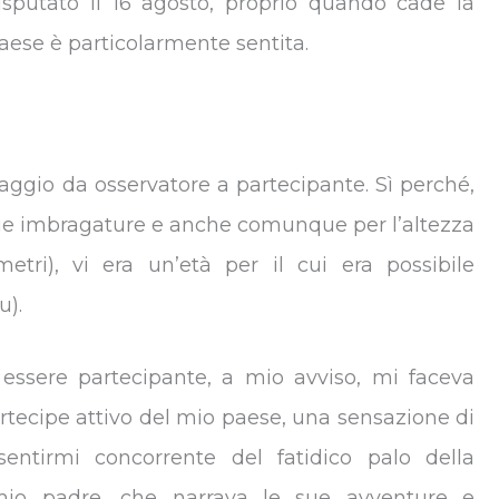
isputato il 16 agosto, proprio quando cade la
paese è particolarmente sentita.
ggio da osservatore a partecipante. Sì perché,
arie imbragature e anche comunque per l’altezza
etri), vi era un’età per il cui era possibile
u).
essere partecipante, a mio avviso, mi faceva
artecipe attivo del mio paese, una sensazione di
sentirmi concorrente del fatidico palo della
mio padre, che narrava le sue avventure e