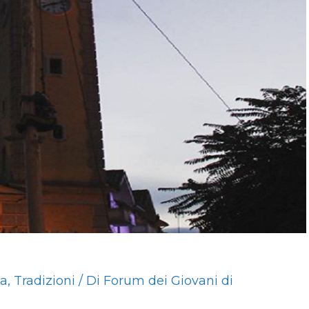
ia
,
Tradizioni
/ Di
Forum dei Giovani di