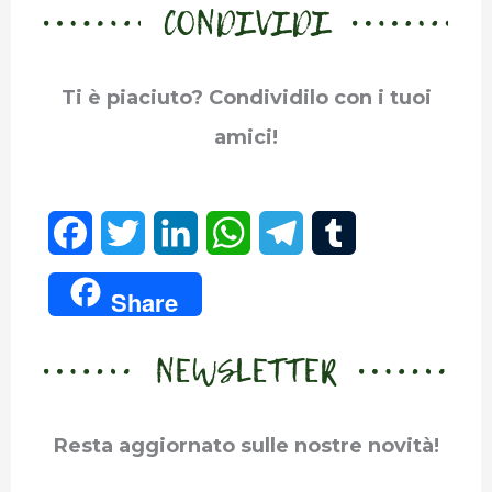
CONDIVIDI
Ti è piaciuto? Condividilo con i tuoi
amici!
F
T
L
W
T
T
a
w
i
h
e
u
Share
c
i
n
a
l
m
NEWSLETTER
e
t
k
t
e
b
b
t
e
s
g
l
Resta aggiornato sulle nostre novità!
o
e
d
A
r
r