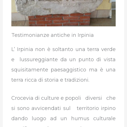
o
r
I
p
a
k
n
p
m
Testimonianze antiche in Irpinia
L’ Irpinia non è soltanto una terra verde
e lussureggiante da un punto di vista
squisitamente paesaggistico ma è una
terra ricca di storia e tradizioni.
Crocevia di culture e popoli diversi che
si sono avvicendati sul territorio irpino
dando luogo ad un humus culturale