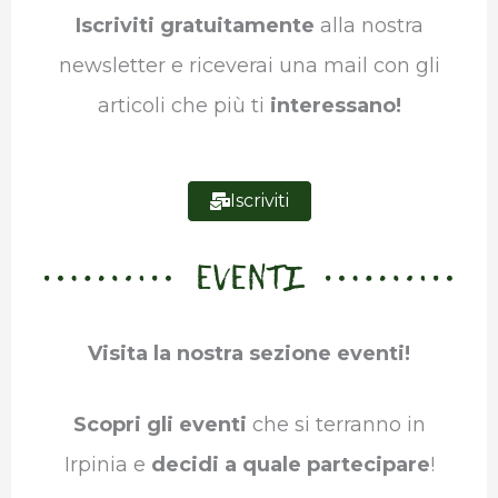
o
r
I
p
a
Iscriviti gratuitamente
alla nostra
k
n
p
m
newsletter e riceverai una mail con gli
articoli che più ti
interessano!
Iscriviti
EVENTI
Visita la nostra sezione eventi!
Scopri gli eventi
che si terranno in
Irpinia e
decidi a quale partecipare
!