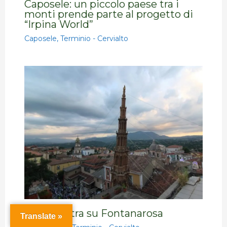
Caposele: un piccolo paese tra i
monti prende parte al progetto di
“Irpina World”
Caposele
,
Terminio - Cervialto
Una finestra su Fontanarosa
Translate »