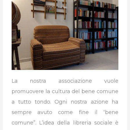
b
t
e
s
g
l
o
e
d
A
r
r
o
r
I
p
a
k
n
p
m
La nostra associazione vuole
promuovere la cultura del bene comune
a tutto tondo. Ogni nostra azione ha
sempre avuto come fine il “bene
comune”. L’idea della libreria sociale è