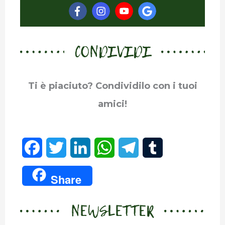
CONDIVIDI
Ti è piaciuto? Condividilo con i tuoi
amici!
F
T
L
W
T
T
a
w
i
h
e
u
Share
c
i
n
a
l
m
NEWSLETTER
e
t
k
t
e
b