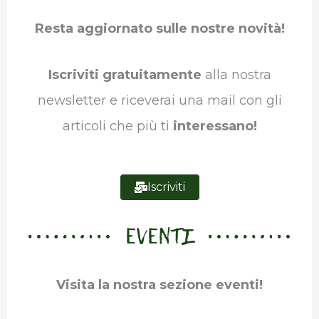
b
t
e
s
g
l
Resta aggiornato sulle nostre novità!
o
e
d
A
r
r
o
r
I
p
a
Iscriviti gratuitamente
alla nostra
k
n
p
m
newsletter e riceverai una mail con gli
articoli che più ti
interessano!
Iscriviti
EVENTI
Visita la nostra sezione eventi!