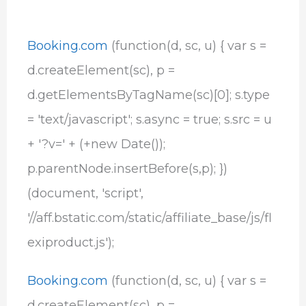
Booking.com
(function(d, sc, u) { var s =
d.createElement(sc), p =
d.getElementsByTagName(sc)[0]; s.type
= 'text/javascript'; s.async = true; s.src = u
+ '?v=' + (+new Date());
p.parentNode.insertBefore(s,p); })
(document, 'script',
'//aff.bstatic.com/static/affiliate_base/js/fl
exiproduct.js');
Booking.com
(function(d, sc, u) { var s =
d.createElement(sc), p =