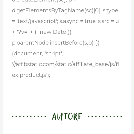
d.getElementsByTagName(sc)[0]; s.type
= 'text/javascript'; s.async = true; s.src = u
+ '?v=' + (+new Date());
p.parentNode.insertBefore(s,p); })
(document, 'script',
'//aff.bstatic.com/static/affiliate_base/js/fl
exiproduct.js');
AUTORE