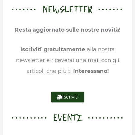
NEWSLETTER
e
t
k
t
e
b
b
t
e
s
g
l
Resta aggiornato sulle nostre novità!
o
e
d
A
r
r
o
r
I
p
a
Iscriviti gratuitamente
alla nostra
k
n
p
m
newsletter e riceverai una mail con gli
articoli che più ti
interessano!
Iscriviti
EVENTI