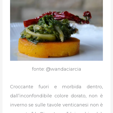
b
t
e
s
g
l
o
e
d
A
r
r
o
r
I
p
a
k
n
p
m
fonte: @wandaciarcia
Croccante fuori e morbida dentro,
dall’inconfondibile colore dorato, non è
inverno se sulle tavole venticanesi non è