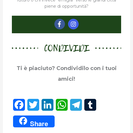
futuro o chi invece “emigra” verso le grandi città
piene di opportunità?
CONDIVIDI
Ti è piaciuto? Condividilo con i tuoi
amici!
F
T
L
W
T
T
a
w
i
h
e
u
Share
c
i
n
a
l
m