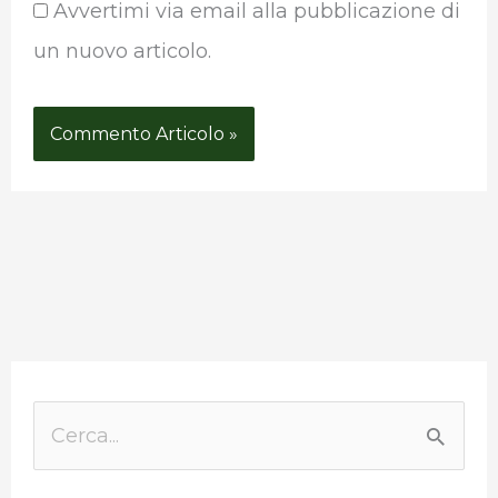
Avvertimi via email alla pubblicazione di
un nuovo articolo.
P
a
C
e
e