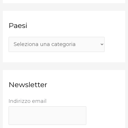
s
r
i
c
Paesi
a
:
Newsletter
Indirizzo email