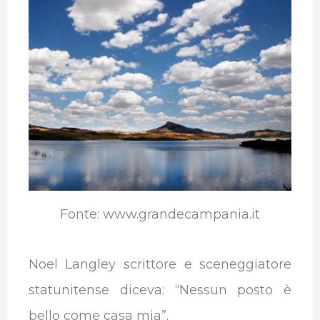
e
t
k
t
e
b
b
t
e
s
g
l
o
e
d
A
r
r
o
r
I
p
a
k
n
p
m
Fonte: www.grandecampania.it
Noel Langley scrittore e sceneggiatore
statunitense diceva: “Nessun posto è
bello come casa mia”.