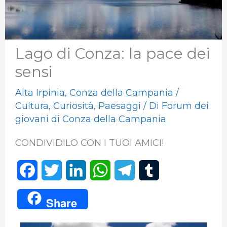
Lago di Conza: la pace dei
sensi
Alta Irpinia
,
Conza della Campania
/
Cultura
,
Curiosità
,
Paesaggi
/ Di
Forum dei
giovani di Conza della Campania
CONDIVIDILO CON I TUOI AMICI!
F
T
L
W
T
T
a
w
i
h
e
u
Share
c
i
n
a
l
m