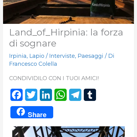
Land_of_Hirpinia: la forza
di sognare
Irpinia
,
Lapio
/
Interviste
,
Paesaggi
/ Di
Francesco Colella
CONDIVIDILO CON I TUOI AMICI!
F
T
L
W
T
T
a
w
i
h
e
u
Share
c
i
n
a
l
m
e
t
k
t
e
b