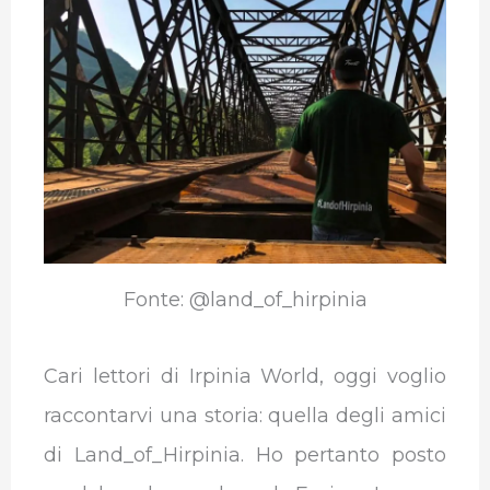
b
t
e
s
g
l
o
e
d
A
r
r
o
r
I
p
a
k
n
p
m
Fonte: @land_of_hirpinia
Cari lettori di Irpinia World, oggi voglio
raccontarvi una storia: quella degli amici
di Land_of_Hirpinia. Ho pertanto posto