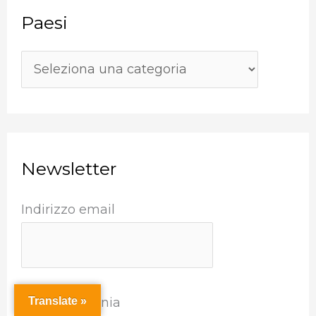
c
Paesi
a
:
Newsletter
Indirizzo email
Translate »
Aree dell'Irpinia