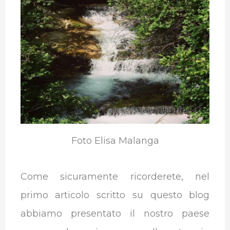
b
t
e
s
g
l
o
e
d
A
r
r
o
r
I
p
a
k
n
p
m
Foto Elisa Malanga
Come sicuramente ricorderete, nel
primo articolo scritto su questo blog
abbiamo presentato il nostro paese