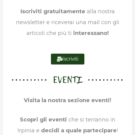
o
r
I
p
a
Iscriviti gratuitamente
alla nostra
k
n
p
m
newsletter e riceverai una mail con gli
articoli che più ti
interessano!
Iscriviti
EVENTI
Visita la nostra sezione eventi!
Scopri gli eventi
che si terranno in
Irpinia e
decidi a quale partecipare
!