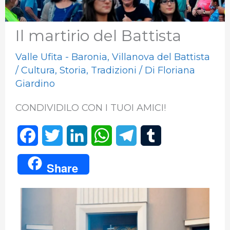
Il martirio del Battista
Valle Ufita - Baronia
,
Villanova del Battista
/
Cultura
,
Storia
,
Tradizioni
/ Di
Floriana
Giardino
CONDIVIDILO CON I TUOI AMICI!
F
T
L
W
T
T
a
w
i
h
e
u
Share
c
i
n
a
l
m
e
t
k
t
e
b
b
t
e
s
g
l