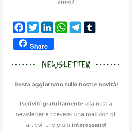
amici!
F
T
L
W
T
T
a
w
i
h
e
u
Share
c
i
n
a
l
m
NEWSLETTER
e
t
k
t
e
b
b
t
e
s
g
l
Resta aggiornato sulle nostre novità!
o
e
d
A
r
r
o
r
I
p
a
Iscriviti gratuitamente
alla nostra
k
n
p
m
newsletter e riceverai una mail con gli
articoli che più ti
interessano!