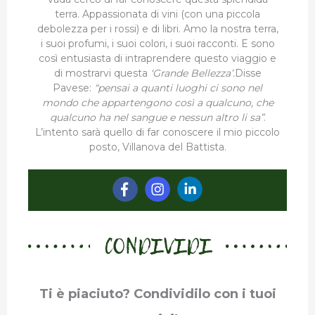
terra. Appassionata di vini (con una piccola
debolezza per i rossi) e di libri. Amo la nostra terra,
i suoi profumi, i suoi colori, i suoi racconti. E sono
così entusiasta di intraprendere questo viaggio e
di mostrarvi questa
‘Grande Bellezza’.
Disse
Pavese:
“pensai a quanti luoghi ci sono nel
mondo che appartengono così a qualcuno, che
qualcuno ha nel sangue e nessun altro li sa”
.
L’intento sarà quello di far conoscere il mio piccolo
posto, Villanova del Battista.
CONDIVIDI
Ti è piaciuto? Condividilo con i tuoi