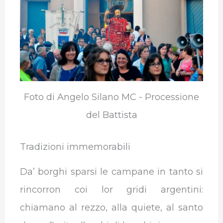
o
e
d
A
r
r
o
r
I
p
a
k
n
p
m
Foto di Angelo Silano MC - Processione
del Battista
Tradizioni immemorabili
Da’ borghi sparsi le campane in tanto si
rincorron coi lor gridi argentini:
chiamano al rezzo, alla quiete, al santo