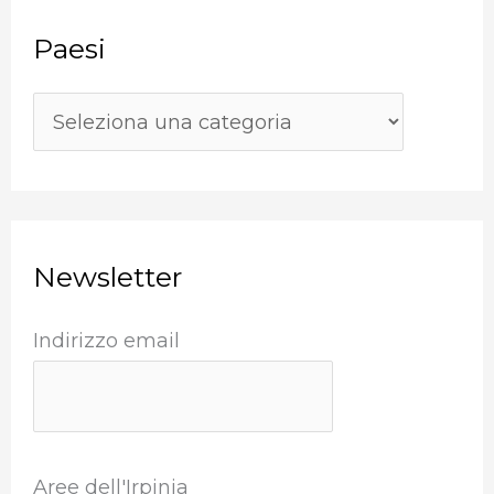
c
Paesi
a
:
Newsletter
Indirizzo email
Aree dell'Irpinia