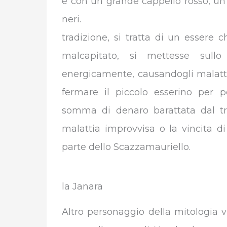
e con un grande cappello rosso, un
neri. 
tradizione, si tratta di un essere 
malcapitato, si mettesse sull
energicamente, causandogli malatti
fermare il piccolo esserino per p
somma di denaro barattata dal tro
malattia improvvisa o la vincita di
parte dello Scazzamauriello.
la Janara
Altro personaggio della mitologia v