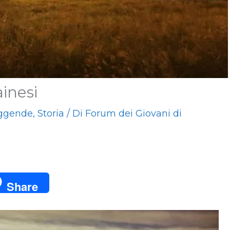
ainesi
ggende
,
Storia
/ Di
Forum dei Giovani di
Share