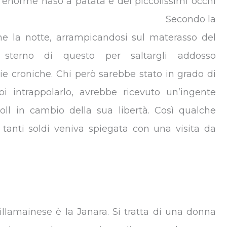
 enorme naso a patata e dei piccolissimi occhi
Secondo la
che la notte, arrampicandosi sul materasso del
o sterno di questo per saltargli addosso
e croniche. Chi però sarebbe stato in grado di
oi intrappolarlo, avrebbe ricevuto un’ingente
ll in cambio della sua libertà. Così qualche
 tanti soldi veniva spiegata con una visita da
illamainese è la Janara. Si tratta di una donna