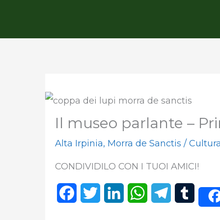
Il museo parlante – Pr
Alta Irpinia
,
Morra de Sanctis
/
Cultur
CONDIVIDILO CON I TUOI AMICI!
F
T
L
W
T
T
a
w
i
h
e
u