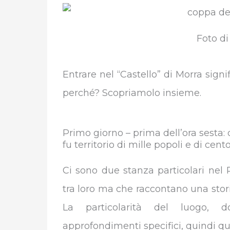
c
i
n
a
l
m
e
t
k
t
e
b
Foto di
b
t
e
s
g
l
Entrare nel “Castello” di Morra signif
o
e
d
A
r
r
perché? Scopriamolo insieme.
o
r
I
p
a
k
n
p
m
Primo giorno – prima dell’ora sesta:
fu territorio di mille popoli e di cent
Ci sono due stanza particolari nel 
tra loro ma che raccontano una stori
La particolarità del luogo, dov
approfondimenti specifici, quindi qu