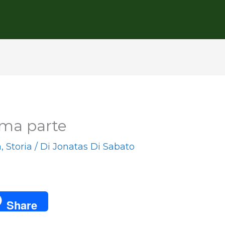
ima parte
a
,
Storia
/ Di
Jonatas Di Sabato
Share