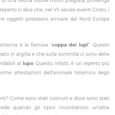
o di una resina fossile molto pregiata, provenga
eperto ci dice che, nel VII secolo avanti Cristo, i
he oggetti potessero arrivare dal Nord Europa
ortanza è la famosa “
coppa dei lupi
”. Questo
zato in argilla e che sulla sommità ci sono delle
ndabili al
lupo
. Questo, infatti, è un reperto più
sime attestazioni dell’animale totemico degli
i? Come sono stati costruiti e dove sono stati
ccede quando gli Irpini incontrarono un’altra