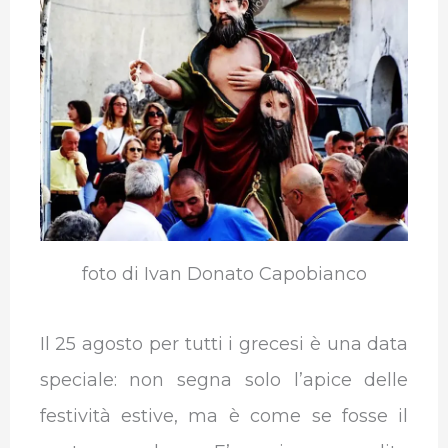
b
t
e
s
g
l
o
e
d
A
r
r
o
r
I
p
a
k
n
p
m
foto di Ivan Donato Capobianco
Il 25 agosto per tutti i grecesi è una data
speciale: non segna solo l’apice delle
festività estive, ma è come se fosse il