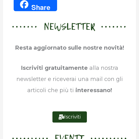
Share
c
i
n
a
l
m
NEWSLETTER
e
t
k
t
e
b
b
t
e
s
g
l
Resta aggiornato sulle nostre novità!
o
e
d
A
r
r
o
r
I
p
a
Iscriviti gratuitamente
alla nostra
k
n
p
m
newsletter e riceverai una mail con gli
articoli che più ti
interessano!
Iscriviti
EVENTI