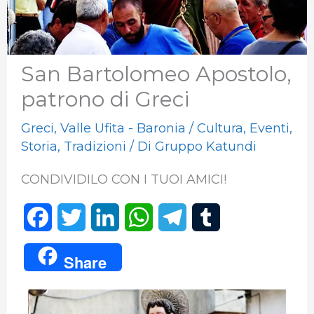
San Bartolomeo Apostolo,
patrono di Greci
Greci
,
Valle Ufita - Baronia
/
Cultura
,
Eventi
,
Storia
,
Tradizioni
/ Di
Gruppo Katundi
CONDIVIDILO CON I TUOI AMICI!
F
T
L
W
T
T
a
w
i
h
e
u
Share
c
i
n
a
l
m
e
t
k
t
e
b