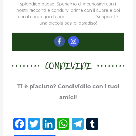
splendido paese. Speriamo di incuriosirvi con i
nostri racconti e condurvi prima con il cuore e poi
con il corpo qui da noi. Scoprirete
una piccola oasi di paradiso!
CONDIVIDI
Ti è piaciuto? Condividilo con i tuoi
amici!
F
T
L
W
T
T
a
w
i
h
e
u