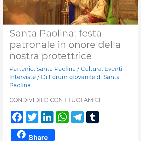
Santa Paolina: festa
patronale in onore della
nostra protettrice
Partenio
,
Santa Paolina
/
Cultura
,
Eventi
,
Interviste
/ Di
Forum giovanile di Santa
Paolina
CONDIVIDILO CON I TUOI AMICI!
F
T
L
W
T
T
a
w
i
h
e
u
Share