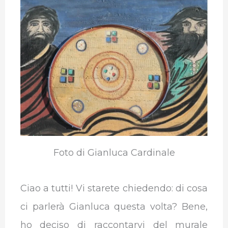
e
t
k
t
e
b
b
t
e
s
g
l
o
e
d
A
r
r
o
r
I
p
a
k
n
p
m
Foto di Gianluca Cardinale
Ciao a tutti! Vi starete chiedendo: di cosa
ci parlerà Gianluca questa volta? Bene,
ho deciso di raccontarvi del murale