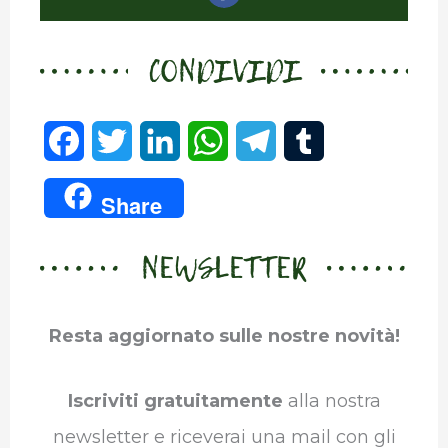
CONDIVIDI
F
T
L
W
T
T
a
w
i
h
e
u
Share
c
i
n
a
l
m
NEWSLETTER
e
t
k
t
e
b
b
t
e
s
g
l
Resta aggiornato sulle nostre novità!
o
e
d
A
r
r
o
r
I
p
a
Iscriviti gratuitamente
alla nostra
k
n
p
m
newsletter e riceverai una mail con gli