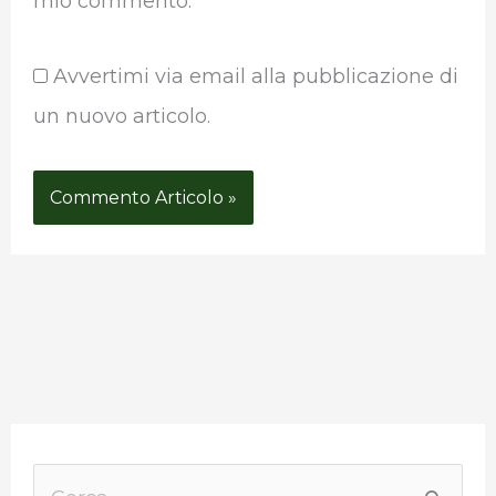
mio commento.
Avvertimi via email alla pubblicazione di
un nuovo articolo.
P
a