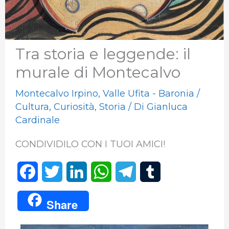
Tra storia e leggende: il
murale di Montecalvo
Montecalvo Irpino
,
Valle Ufita - Baronia
/
Cultura
,
Curiosità
,
Storia
/ Di
Gianluca
Cardinale
CONDIVIDILO CON I TUOI AMICI!
F
T
L
W
T
T
a
w
i
h
e
u
Share
c
i
n
a
l
m