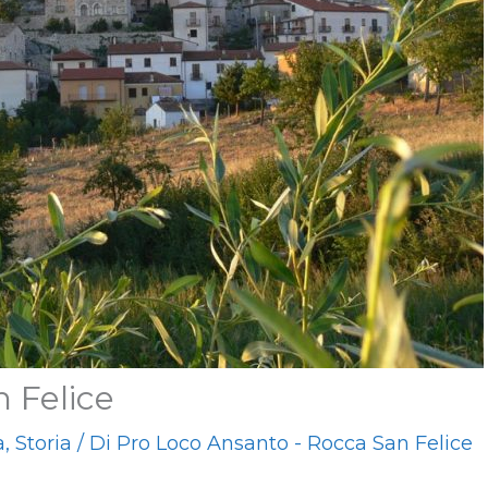
 Felice
a
,
Storia
/ Di
Pro Loco Ansanto - Rocca San Felice