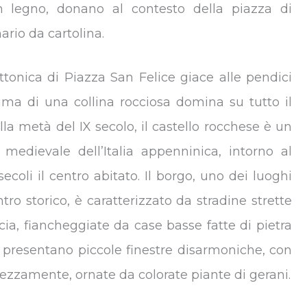
 in legno, donano al contesto della piazza di
rio da cartolina.
tonica di Piazza San Felice giace alle pendici
ima di una collina rocciosa domina su tutto il
la metà del IX secolo, il castello rocchese è un
medievale dell’Italia appenninica, intorno al
ecoli il centro abitato. Il borgo, uno dei luoghi
tro storico, è caratterizzato da stradine strette
a, fiancheggiate da case basse fatte di pietra
se presentano piccole finestre disarmoniche, con
grezzamente, ornate da colorate piante di gerani.