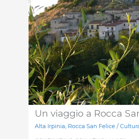
Un viaggio a Rocca San
Alta Irpinia
,
Rocca San Felice
/
Cultur