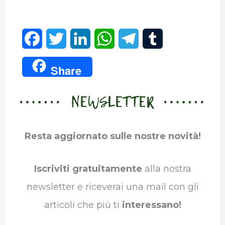
F
T
L
W
T
T
a
w
i
h
e
u
Share
c
i
n
a
l
m
NEWSLETTER
e
t
k
t
e
b
b
t
e
s
g
l
Resta aggiornato sulle nostre novità!
o
e
d
A
r
r
o
r
I
p
a
Iscriviti gratuitamente
alla nostra
k
n
p
m
newsletter e riceverai una mail con gli
articoli che più ti
interessano!