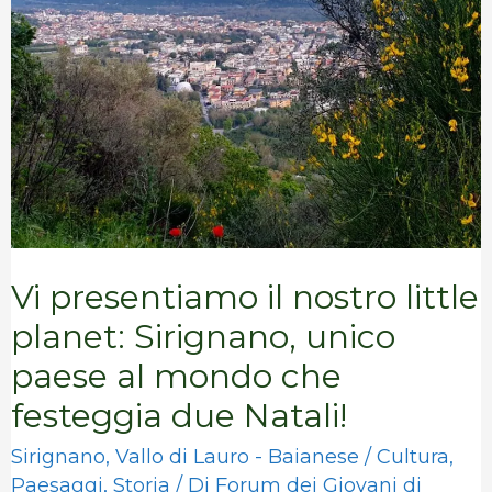
nostro
little
planet:
Sirignano,
unico
paese
al
Vi presentiamo il nostro little
mondo
planet: Sirignano, unico
che
paese al mondo che
festeggia
festeggia due Natali!
due
Sirignano
,
Vallo di Lauro - Baianese
/
Cultura
,
Natali!
Paesaggi
,
Storia
/ Di
Forum dei Giovani di