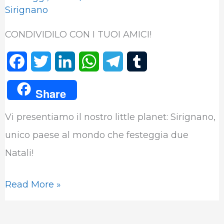
Sirignano
CONDIVIDILO CON I TUOI AMICI!
F
T
L
W
T
T
a
w
i
h
e
u
Share
c
i
n
a
l
m
Vi presentiamo il nostro little planet: Sirignano,
e
t
k
t
e
b
unico paese al mondo che festeggia due
b
t
e
s
g
l
Natali!
o
e
d
A
r
r
o
r
I
p
a
Read More »
k
n
p
m