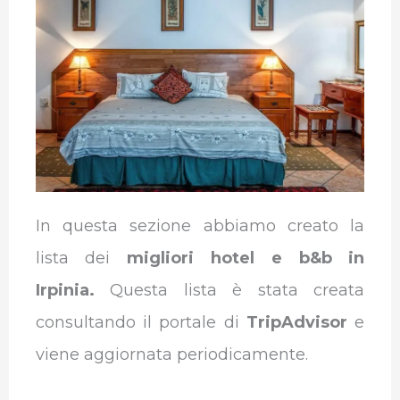
o
e
d
A
r
r
o
r
I
p
a
k
n
p
m
In questa sezione abbiamo creato la
lista dei
migliori hotel e b&b in
Irpinia.
Questa lista è stata creata
consultando il portale di
TripAdvisor
e
viene aggiornata periodicamente.