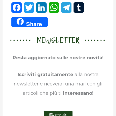
F
T
L
W
T
T
a
w
i
h
e
u
Share
c
i
n
a
l
m
NEWSLETTER
e
t
k
t
e
b
b
t
e
s
g
l
Resta aggiornato sulle nostre novità!
o
e
d
A
r
r
o
r
I
p
a
Iscriviti gratuitamente
alla nostra
k
n
p
m
newsletter e riceverai una mail con gli
articoli che più ti
interessano!
Iscriviti