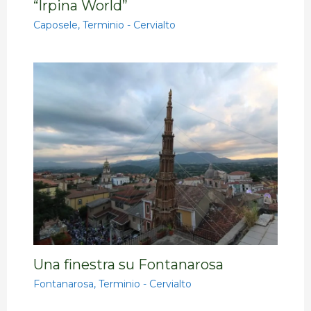
“Irpina World”
Caposele
,
Terminio - Cervialto
Una finestra su Fontanarosa
Fontanarosa
,
Terminio - Cervialto