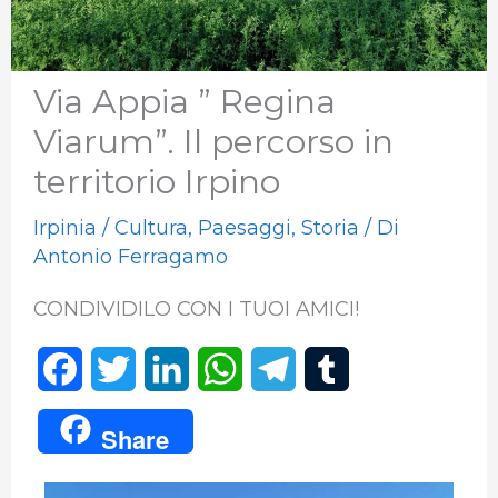
Via Appia ” Regina
Viarum”. Il percorso in
territorio Irpino
Irpinia
/
Cultura
,
Paesaggi
,
Storia
/ Di
Antonio Ferragamo
CONDIVIDILO CON I TUOI AMICI!
F
T
L
W
T
T
a
w
i
h
e
u
Share
c
i
n
a
l
m