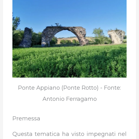
e
t
k
t
e
b
b
t
e
s
g
l
o
e
d
A
r
r
o
r
I
p
a
k
n
p
m
Ponte Appiano (Ponte Rotto) - Fonte:
Antonio Ferragamo
Premessa
Questa tematica ha visto impegnati nel