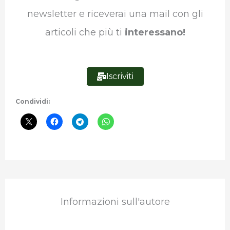
k
n
p
m
newsletter e riceverai una mail con gli
articoli che più ti
interessano!
Iscriviti
Condividi:
Informazioni sull'autore