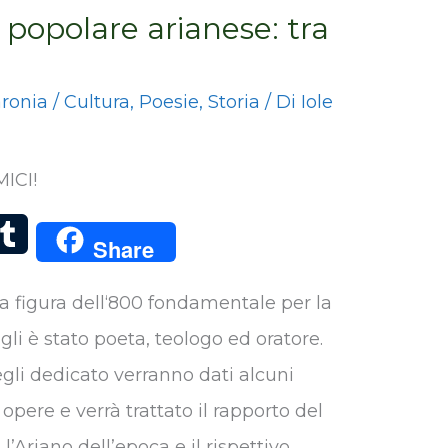
popolare arianese: tra
aronia
/
Cultura
,
Poesie
,
Storia
/ Di
Iole
ICI!
T
Share
u
a figura dell‘800 fondamentale per la
m
Egli è stato poeta, teologo ed oratore.
b
egli dedicato verranno dati alcuni
l
 opere e verrà trattato il rapporto del
r
’Ariano dell’epoca e il rispettivo