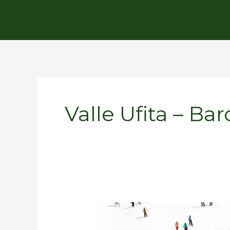
Valle Ufita – Bar
Savignano
riparte