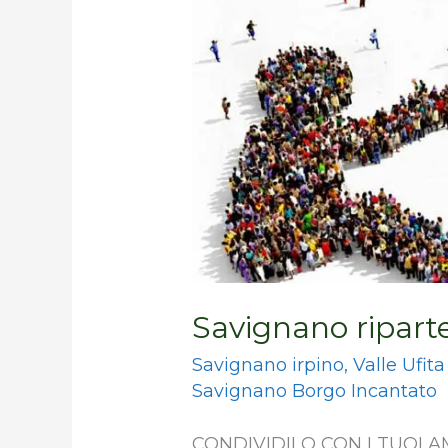
dalla
Cultura
Savignano riparte
Savignano irpino
,
Valle Ufita
Savignano Borgo Incantato
CONDIVIDILO CON I TUOI AM