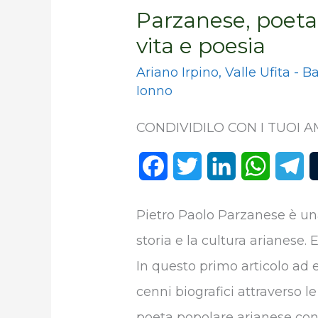
Parzanese, poeta 
vita e poesia
Ariano Irpino
,
Valle Ufita - B
Ionno
CONDIVIDILO CON I TUOI AM
F
T
L
W
T
a
w
i
h
e
Pietro Paolo Parzanese è un
c
i
n
a
l
storia e la cultura arianese. 
e
t
k
t
e
In questo primo articolo ad 
b
t
e
s
g
cenni biografici attraverso le
o
e
d
A
r
poeta popolare arianese con l