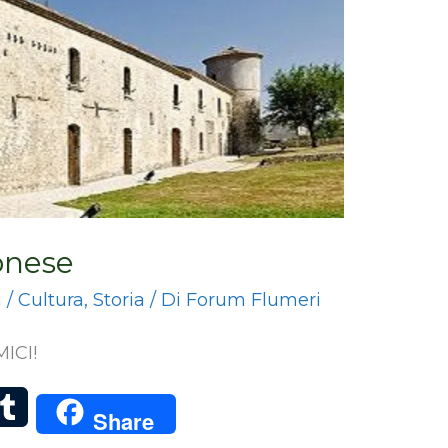
onese
a
/
Cultura
,
Storia
/ Di
Forum Flumeri
ICI!
T
Share
u