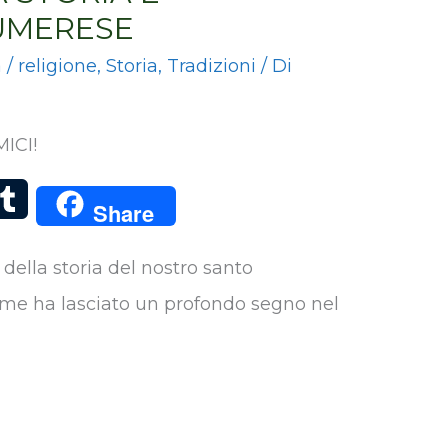
UMERESE
a
/
religione
,
Storia
,
Tradizioni
/ Di
ICI!
T
Share
u
della storia del nostro santo
m
ome ha lasciato un profondo segno nel
b
l
r