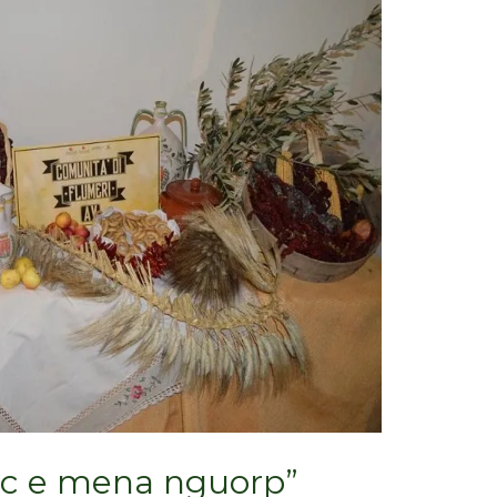
oc e mena nguorp”