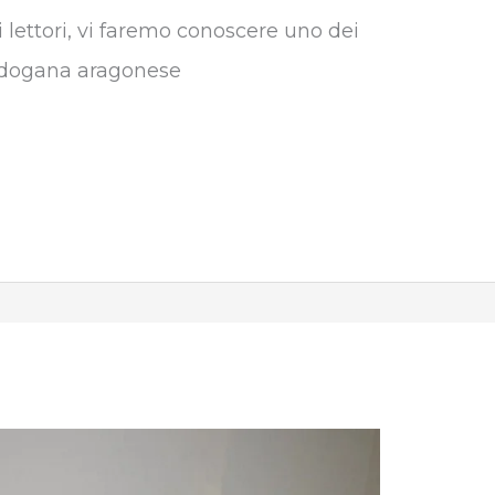
i lettori, vi faremo conoscere uno dei
m
 la dogana aragonese
b
l
r