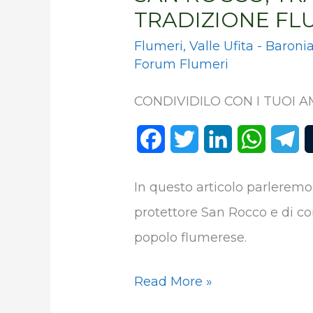
TRADIZIONE FL
Flumeri
,
Valle Ufita - Baroni
Forum Flumeri
CONDIVIDILO CON I TUOI AM
F
T
L
W
T
a
w
i
h
e
In questo articolo parleremo 
c
i
n
a
l
protettore San Rocco e di c
e
t
k
t
e
popolo flumerese.
b
t
e
s
g
o
e
d
A
r
Read More »
o
r
I
p
a