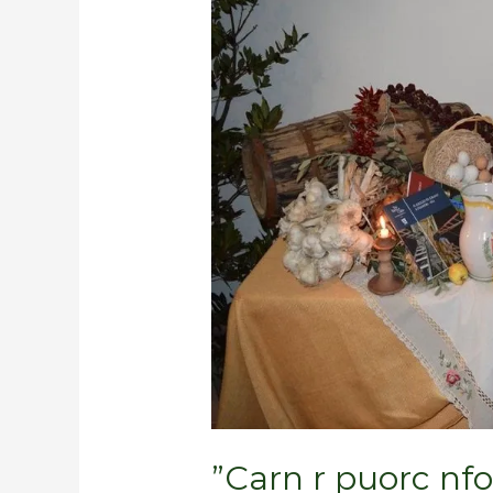
puorc
nfoc
e
mena
nguorp”
”Carn r puorc nf