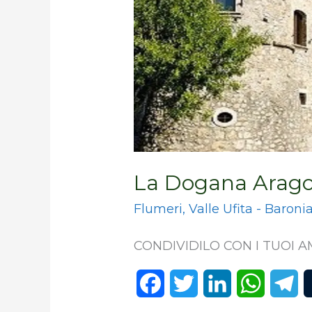
La Dogana Arag
Flumeri
,
Valle Ufita - Baroni
CONDIVIDILO CON I TUOI AM
F
T
L
W
T
a
w
i
h
e