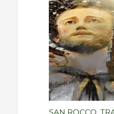
TRA
STORIA
E
TRADIZIONE
FLUMERESE
SAN ROCCO, TRA