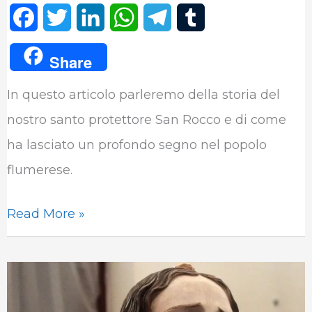
F
T
L
W
T
T
a
w
i
h
e
u
Share
c
i
n
a
l
m
In questo articolo parleremo della storia del
e
t
k
t
e
b
nostro santo protettore San Rocco e di come
b
t
e
s
g
l
ha lasciato un profondo segno nel popolo
o
e
d
A
r
r
flumerese.
o
r
I
p
a
k
n
p
m
Read More »
La
Madonna