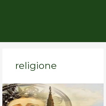
religione
SAN
ROCCO,
TRA