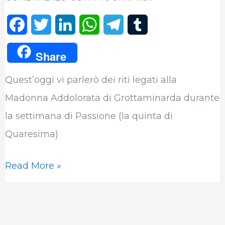
F
T
L
W
T
T
a
w
i
h
e
u
Share
c
i
n
a
l
m
Quest’oggi vi parlerò dei riti legati alla
e
t
k
t
e
b
Madonna Addolorata di Grottaminarda durante
b
t
e
s
g
l
la settimana di Passione (la quinta di
o
e
d
A
r
r
Quaresima)
o
r
I
p
a
k
n
p
m
Read More »