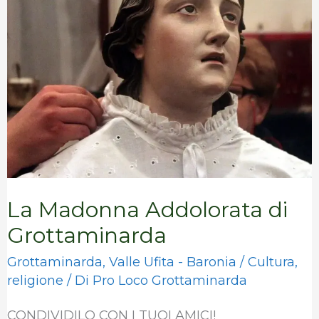
Addolorata
di
Grottaminarda
La Madonna Addolorata di
Grottaminarda
Grottaminarda
,
Valle Ufita - Baronia
/
Cultura
,
religione
/ Di
Pro Loco Grottaminarda
CONDIVIDILO CON I TUOI AMICI!