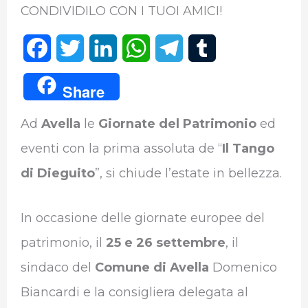
CONDIVIDILO CON I TUOI AMICI!
F
T
L
W
T
T
a
w
i
h
e
u
Share
c
i
n
a
l
m
Ad
Avella
le
Giornate del Patrimonio
ed
e
t
k
t
e
b
eventi con la prima assoluta de “
Il Tango
b
t
e
s
g
l
di Dieguito
”, si chiude l’estate in bellezza.
o
e
d
A
r
r
o
r
I
p
a
In occasione delle giornate europee del
k
n
p
m
patrimonio, il
25 e 26 settembre
, il
sindaco del
Comune di Avella
Domenico
Biancardi e la consigliera delegata al