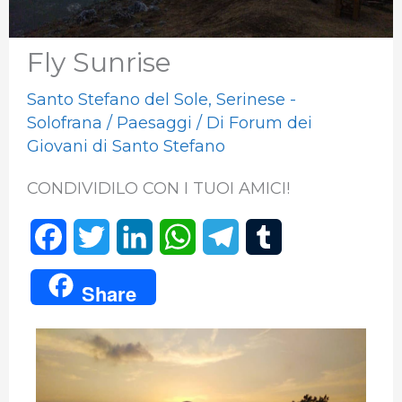
Fly Sunrise
Santo Stefano del Sole
,
Serinese -
Solofrana
/
Paesaggi
/ Di
Forum dei
Giovani di Santo Stefano
CONDIVIDILO CON I TUOI AMICI!
F
T
L
W
T
T
a
w
i
h
e
u
Share
c
i
n
a
l
m
e
t
k
t
e
b
b
t
e
s
g
l