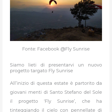
o
e
d
A
r
r
o
r
I
p
a
k
n
p
m
Fonte: Facebook @Fly Sunrise
Siamo lieti di presentarvi un nuovo
progetto targato Fly Sunrise
All’inizio di questa estate è partorito da
giovani menti di Santo Stefano del Sole
il progetto ‘Fly Sunrise’, che ha
tinteggiando il cielo con pennellate di