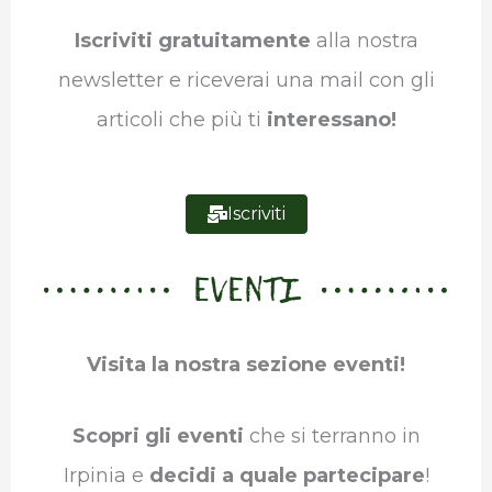
o
r
I
p
a
Iscriviti gratuitamente
alla nostra
k
n
p
m
newsletter e riceverai una mail con gli
articoli che più ti
interessano!
Iscriviti
EVENTI
Visita la nostra sezione eventi!
Scopri gli eventi
che si terranno in
Irpinia e
decidi a quale partecipare
!