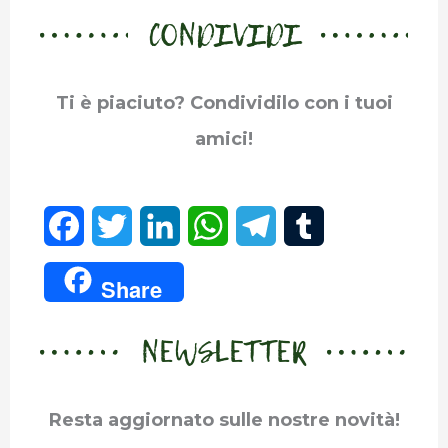
CONDIVIDI
Ti è piaciuto? Condividilo con i tuoi
amici!
F
T
L
W
T
T
a
w
i
h
e
u
Share
c
i
n
a
l
m
NEWSLETTER
e
t
k
t
e
b
b
t
e
s
g
l
Resta aggiornato sulle nostre novità!
o
e
d
A
r
r