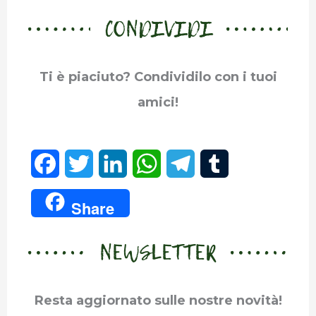
CONDIVIDI
Ti è piaciuto? Condividilo con i tuoi
amici!
F
T
L
W
T
T
a
w
i
h
e
u
Share
c
i
n
a
l
m
NEWSLETTER
e
t
k
t
e
b
b
t
e
s
g
l
Resta aggiornato sulle nostre novità!
o
e
d
A
r
r