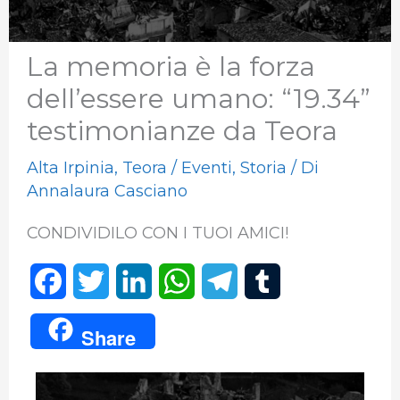
La memoria è la forza
dell’essere umano: “19.34”
testimonianze da Teora
Alta Irpinia
,
Teora
/
Eventi
,
Storia
/ Di
Annalaura Casciano
CONDIVIDILO CON I TUOI AMICI!
F
T
L
W
T
T
a
w
i
h
e
u
Share
c
i
n
a
l
m
e
t
k
t
e
b