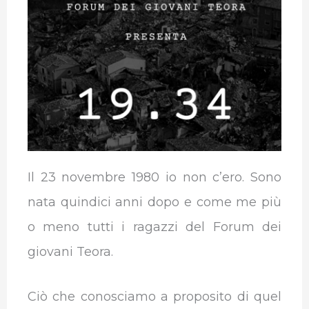
b
t
e
s
g
l
o
e
d
A
r
r
o
r
I
p
a
k
n
p
m
Il 23 novembre 1980 io non c’ero. Sono
nata quindici anni dopo e come me più
o meno tutti i ragazzi del Forum dei
giovani Teora.
Ciò che conosciamo a proposito di quel