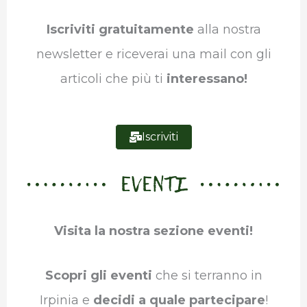
o
r
I
p
a
Iscriviti gratuitamente
alla nostra
k
n
p
m
newsletter e riceverai una mail con gli
articoli che più ti
interessano!
Iscriviti
EVENTI
Visita la nostra sezione eventi!
Scopri gli eventi
che si terranno in
Irpinia e
decidi a quale partecipare
!