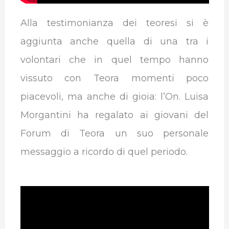
Alla testimonianza dei teoresi si è
aggiunta anche quella di una tra i
volontari che in quel tempo hanno
vissuto con Teora momenti poco
piacevoli, ma anche di gioia: l’On. Luisa
Morgantini ha regalato ai giovani del
Forum di Teora un suo personale
messaggio a ricordo di quel periodo.