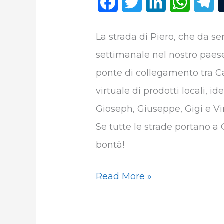
F
T
L
W
T
a
w
i
h
e
La strada di Piero, che da s
c
i
n
a
l
settimanale nel nostro paes
e
t
k
t
e
ponte di collegamento tra Cali
b
t
e
s
g
virtuale di prodotti locali, i
o
e
d
A
r
Gioseph, Giuseppe, Gigi e Vin
o
r
I
p
a
Se tutte le strade portano a C
k
n
p
m
bontà!
Read More »