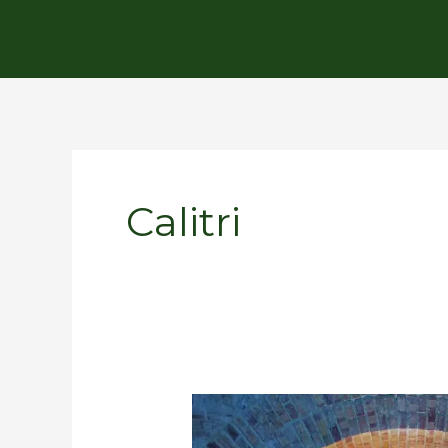
Calitri
Calitri:
il