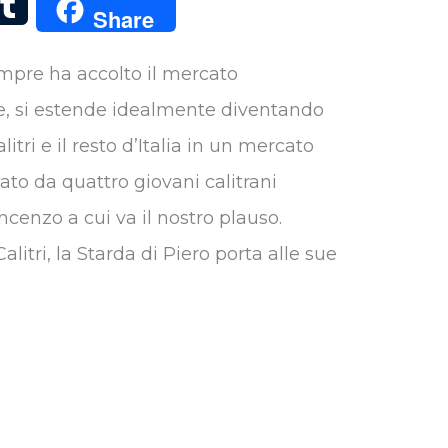
T
Share
u
empre ha accolto il mercato
m
e, si estende idealmente diventando
b
tri e il resto d’Italia in un mercato
l
deato da quattro giovani calitrani
r
cenzo a cui va il nostro plauso.
alitri, la Starda di Piero porta alle sue