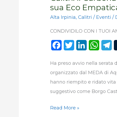
sua Eco Empatic
Alta Irpinia
,
Calitri
/
Eventi
/ 
CONDIVIDILO CON I TUOI AM
F
T
L
W
T
a
w
i
h
e
Ha preso avvio nella serata di
c
i
n
a
l
organizzato dal MEDA di Aqui
e
t
k
t
e
hanno riempito e ridato vit
b
t
e
s
g
suggestivo come Borgo Caste
o
e
d
A
r
Read More »
o
r
I
p
a