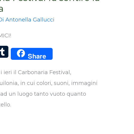
a
Di
Antonella Gallucci
ICI!
T
Share
u
 ieri il Carbonaria Festival,
m
lonia, in cui colori, suoni, immagini
b
a ad un luogo tanto vuoto quanto
l
llo.
r