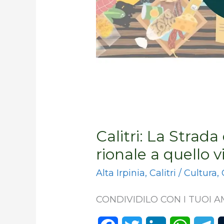
mercato
rionale
a
quello
virtuale
Calitri: La Strada
rionale a quello v
Alta Irpinia
,
Calitri
/
Cultura
,
CONDIVIDILO CON I TUOI AM