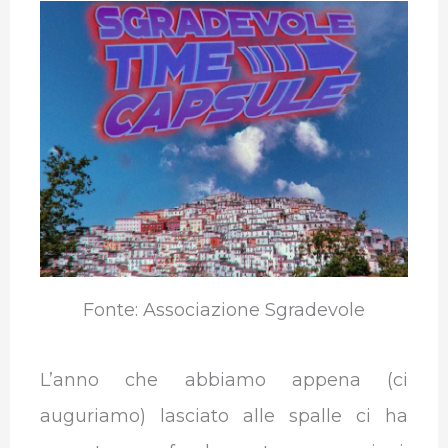
e
t
k
t
e
b
b
t
e
s
g
l
o
e
d
A
r
r
o
r
I
p
a
k
n
p
m
Fonte: Associazione Sgradevole
L’anno che abbiamo appena (ci
auguriamo) lasciato alle spalle ci ha