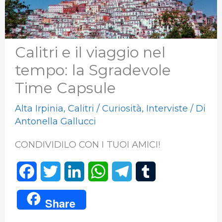
Calitri e il viaggio nel
tempo: la Sgradevole
Time Capsule
Alta Irpinia
,
Calitri
/
Curiosità
,
Interviste
/ Di
Antonella Gallucci
CONDIVIDILO CON I TUOI AMICI!
F
T
L
W
T
T
a
w
i
h
e
u
Share
c
i
n
a
l
m