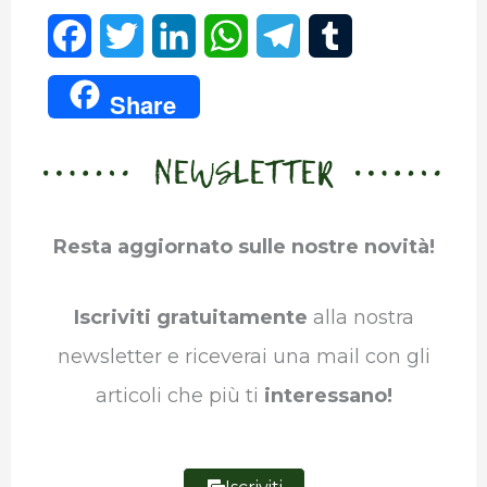
F
T
L
W
T
T
a
w
i
h
e
u
Share
c
i
n
a
l
m
NEWSLETTER
e
t
k
t
e
b
b
t
e
s
g
l
Resta aggiornato sulle nostre novità!
o
e
d
A
r
r
o
r
I
p
a
Iscriviti gratuitamente
alla nostra
k
n
p
m
newsletter e riceverai una mail con gli
articoli che più ti
interessano!