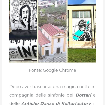
e
t
k
t
e
b
b
t
e
s
g
l
o
e
d
A
r
r
o
r
I
p
a
k
n
p
m
Fonte: Google Chrome
Dopo aver trascorso una magica notte in
compagnia delle sinfonie dei
Bottari
e
delle
Antiche Danze di Kulturfactory
, il