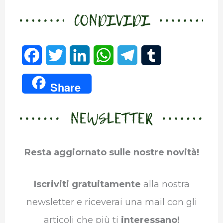
CONDIVIDI
F
T
L
W
T
T
a
w
i
h
e
u
Share
c
i
n
a
l
m
NEWSLETTER
e
t
k
t
e
b
b
t
e
s
g
l
Resta aggiornato sulle nostre novità!
o
e
d
A
r
r
o
r
I
p
a
Iscriviti gratuitamente
alla nostra
k
n
p
m
newsletter e riceverai una mail con gli
articoli che più ti
interessano!