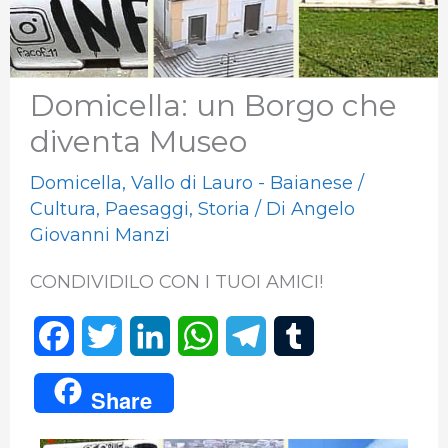
Domicella: un Borgo che
diventa Museo​
Domicella
,
Vallo di Lauro - Baianese
/
Cultura
,
Paesaggi
,
Storia
/ Di
Angelo
Giovanni Manzi
CONDIVIDILO CON I TUOI AMICI!
F
T
L
W
T
T
a
w
i
h
e
u
Share
c
i
n
a
l
m