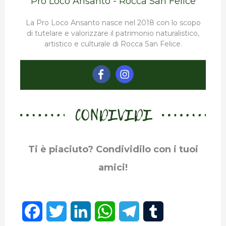
Pro Loco Ansanto - Rocca San Felice
La Pro Loco Ansanto nasce nel 2018 con lo scopo
di tutelare e valorizzare il patrimonio naturalistico,
artistico e culturale di Rocca San Felice.
CONDIVIDI
Ti è piaciuto? Condividilo con i tuoi
amici!
F
T
L
W
T
T