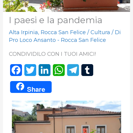
I paesi e la pandemia
Alta Irpinia
,
Rocca San Felice
/
Cultura
/ Di
Pro Loco Ansanto - Rocca San Felice
CONDIVIDILO CON I TUOI AMICI!
F
T
L
W
T
T
a
w
i
h
e
u
Share
c
i
n
a
l
m
e
t
k
t
e
b
b
t
e
s
g
l
o
e
d
A
r
r