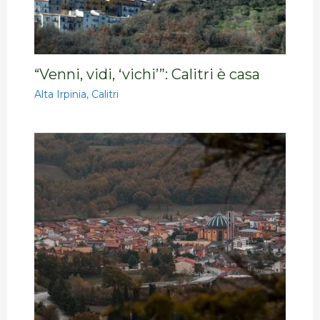
“Venni, vidi, ‘vichi’”: Calitri è casa
Alta Irpinia
,
Calitri