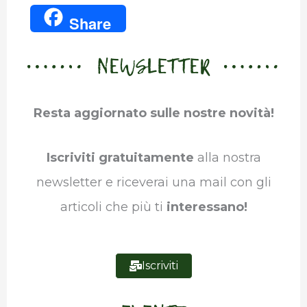
a
w
i
h
e
u
Share
c
i
n
a
l
m
NEWSLETTER
e
t
k
t
e
b
b
t
e
s
g
l
Resta aggiornato sulle nostre novità!
o
e
d
A
r
r
o
r
I
p
a
Iscriviti gratuitamente
alla nostra
k
n
p
m
newsletter e riceverai una mail con gli
articoli che più ti
interessano!
Iscriviti