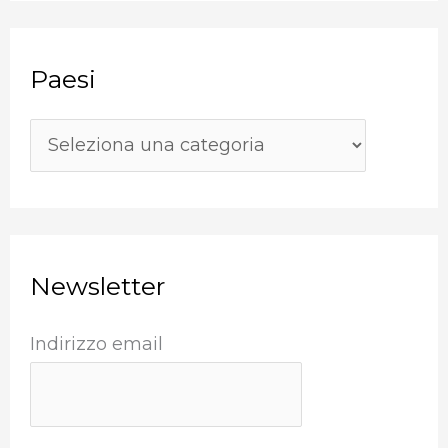
r
i
c
Paesi
a
:
Newsletter
Indirizzo email