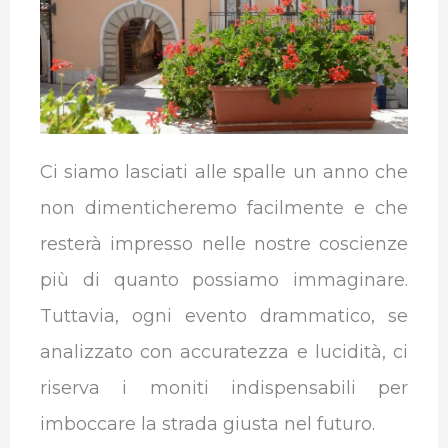
o
r
I
p
a
k
n
p
m
Ci siamo lasciati alle spalle un anno che
non dimenticheremo facilmente e che
resterà impresso nelle nostre coscienze
più di quanto possiamo immaginare.
Tuttavia, ogni evento drammatico, se
analizzato con accuratezza e lucidità, ci
riserva i moniti indispensabili per
imboccare la strada giusta nel futuro.