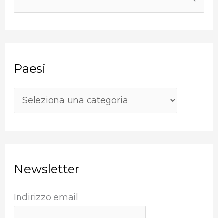
C
e
e
s
r
i
c
Paesi
a
:
Newsletter
Indirizzo email