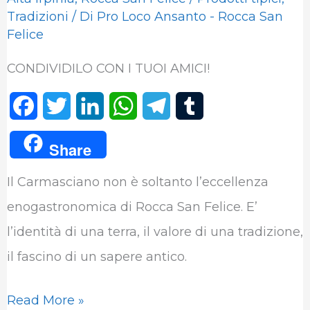
Tradizioni
/ Di
Pro Loco Ansanto - Rocca San
Felice
CONDIVIDILO CON I TUOI AMICI!
F
T
L
W
T
T
a
w
i
h
e
u
Share
c
i
n
a
l
m
Il Carmasciano non è soltanto l’eccellenza
e
t
k
t
e
b
enogastronomica di Rocca San Felice. E’
b
t
e
s
g
l
l’identità di una terra, il valore di una tradizione,
o
e
d
A
r
r
il fascino di un sapere antico.
o
r
I
p
a
k
n
p
m
Read More »