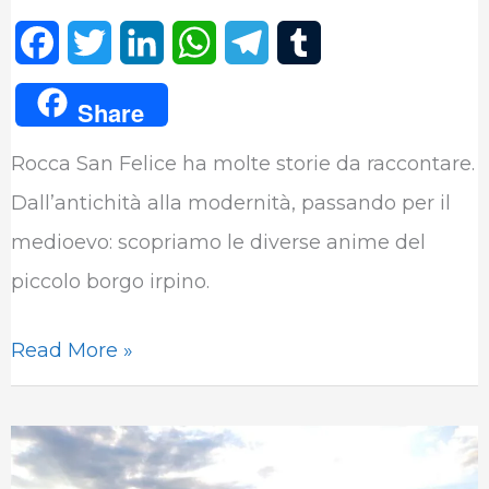
F
T
L
W
T
T
a
w
i
h
e
u
Share
c
i
n
a
l
m
Rocca San Felice ha molte storie da raccontare.
e
t
k
t
e
b
Dall’antichità alla modernità, passando per il
b
t
e
s
g
l
medioevo: scopriamo le diverse anime del
o
e
d
A
r
r
piccolo borgo irpino.
o
r
I
p
a
k
n
p
m
Read More »
Le
chiese