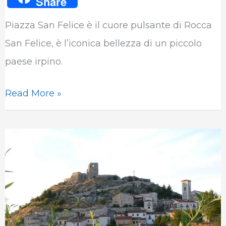
Share
c
i
n
a
l
m
Piazza San Felice è il cuore pulsante di Rocca
e
t
k
t
e
b
San Felice, è l’iconica bellezza di un piccolo
b
t
e
s
g
l
paese irpino.
o
e
d
A
r
r
o
r
I
p
a
Read More »
k
n
p
m
Rocca
San
Felice,
ovvero
l’Irpinia: