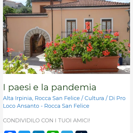
paesi
e
la
pandemia
I paesi e la pandemia
Alta Irpinia
,
Rocca San Felice
/
Cultura
/ Di
Pro
Loco Ansanto - Rocca San Felice
CONDIVIDILO CON I TUOI AMICI!