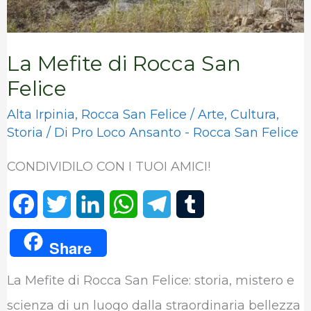
La Mefite di Rocca San
Felice
Alta Irpinia
,
Rocca San Felice
/
Arte
,
Cultura
,
Storia
/ Di
Pro Loco Ansanto - Rocca San Felice
CONDIVIDILO CON I TUOI AMICI!
F
T
L
W
T
T
a
w
i
h
e
u
Share
c
i
n
a
l
m
La Mefite di Rocca San Felice: storia, mistero e
e
t
k
t
e
b
scienza di un luogo dalla straordinaria bellezza