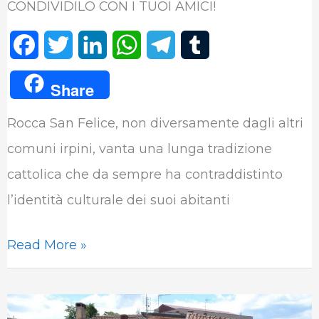
CONDIVIDILO CON I TUOI AMICI!
F
T
L
W
T
T
a
w
i
h
e
u
Share
c
i
n
a
l
m
Rocca San Felice, non diversamente dagli altri
e
t
k
t
e
b
comuni irpini, vanta una lunga tradizione
b
t
e
s
g
l
cattolica che da sempre ha contraddistinto
o
e
d
A
r
r
l’identità culturale dei suoi abitanti
o
r
I
p
a
k
n
p
m
Read More »
I