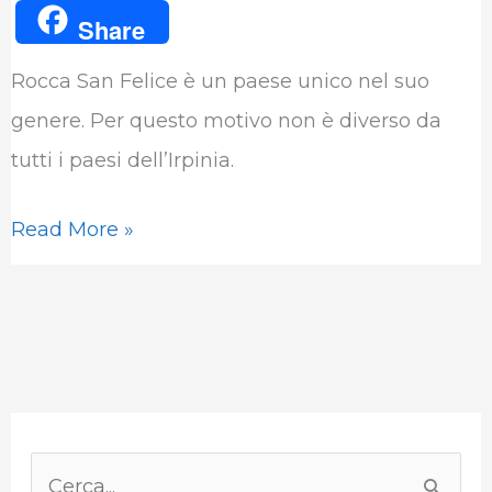
a
w
i
h
e
u
Share
c
i
n
a
l
m
Rocca San Felice è un paese unico nel suo
e
t
k
t
e
b
genere. Per questo motivo non è diverso da
b
t
e
s
g
l
tutti i paesi dell’Irpinia.
o
e
d
A
r
r
o
r
I
p
a
Read More »
k
n
p
m
P
a