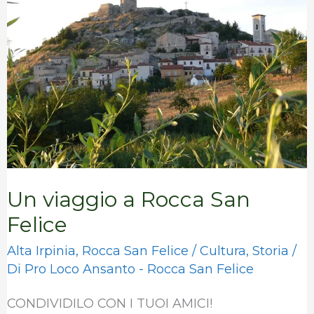
a
Rocca
San
Felice
Un viaggio a Rocca San
Felice
Alta Irpinia
,
Rocca San Felice
/
Cultura
,
Storia
/
Di
Pro Loco Ansanto - Rocca San Felice
CONDIVIDILO CON I TUOI AMICI!