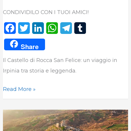
CONDIVIDILO CON I TUOI AMICI!
F
T
L
W
T
T
a
w
i
h
e
u
Share
c
i
n
a
l
m
Il Castello di Rocca San Felice: un viaggio in
e
t
k
t
e
b
Irpinia tra storia e leggenda.
b
t
e
s
g
l
o
e
d
A
r
r
Read More »
o
r
I
p
a
k
n
p
m
Il
Medioevo