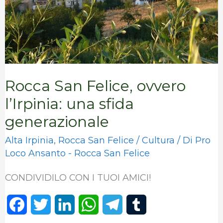
una
sfida
generazionale
Rocca San Felice, ovvero
l’Irpinia: una sfida
generazionale
Alta Irpinia
,
Rocca San Felice
/
Cultura
/ Di
Pro
Loco Ansanto - Rocca San Felice
CONDIVIDILO CON I TUOI AMICI!
F
T
L
W
T
T