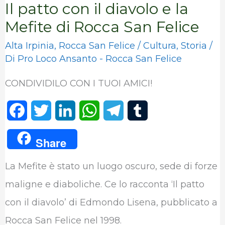
Il patto con il diavolo e la
Mefite di Rocca San Felice
Alta Irpinia
,
Rocca San Felice
/
Cultura
,
Storia
/
Di
Pro Loco Ansanto - Rocca San Felice
CONDIVIDILO CON I TUOI AMICI!
F
T
L
W
T
T
a
w
i
h
e
u
Share
c
i
n
a
l
m
La Mefite è stato un luogo oscuro, sede di forze
e
t
k
t
e
b
maligne e diaboliche. Ce lo racconta ‘Il patto
b
t
e
s
g
l
con il diavolo’ di Edmondo Lisena, pubblicato a
o
e
d
A
r
r
Rocca San Felice nel 1998.