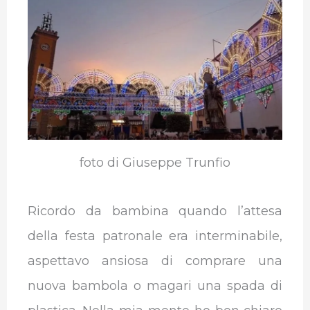
o
e
d
A
r
r
o
r
I
p
a
k
n
p
m
foto di Giuseppe Trunfio
Ricordo da bambina quando l’attesa
della festa patronale era interminabile,
aspettavo ansiosa di comprare una
nuova bambola o magari una spada di