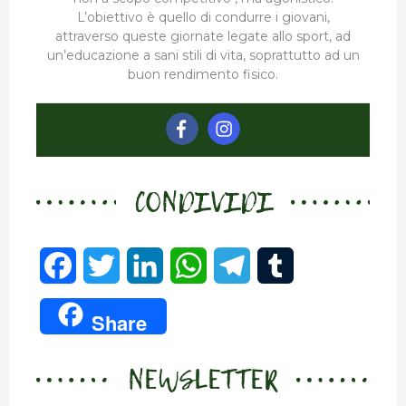
L’obiettivo è quello di condurre i giovani,
attraverso queste giornate legate allo sport, ad
un’educazione a sani stili di vita, soprattutto ad un
buon rendimento fisico.
CONDIVIDI
F
T
L
W
T
T
a
w
i
h
e
u
Share
c
i
n
a
l
m
NEWSLETTER
e
t
k
t
e
b