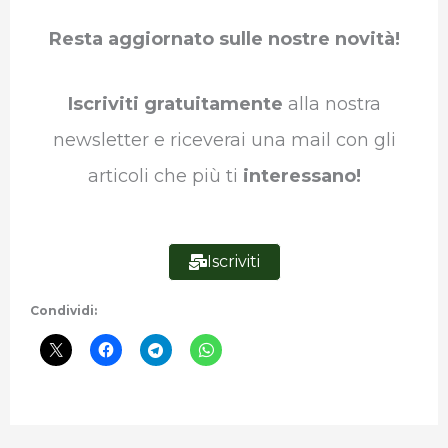
b
t
e
s
g
l
Resta aggiornato sulle nostre novità!
o
e
d
A
r
r
o
r
I
p
a
Iscriviti gratuitamente
alla nostra
k
n
p
m
newsletter e riceverai una mail con gli
articoli che più ti
interessano!
Iscriviti
Condividi: