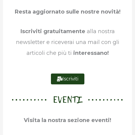
b
t
e
s
g
l
Resta aggiornato sulle nostre novità!
o
e
d
A
r
r
o
r
I
p
a
Iscriviti gratuitamente
alla nostra
k
n
p
m
newsletter e riceverai una mail con gli
articoli che più ti
interessano!
Iscriviti
EVENTI
Visita la nostra sezione eventi!