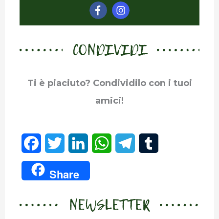
CONDIVIDI
Ti è piaciuto? Condividilo con i tuoi
amici!
F
T
L
W
T
T
a
w
i
h
e
u
Share
c
i
n
a
l
m
NEWSLETTER
e
t
k
t
e
b