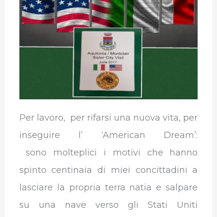
o
e
d
A
r
r
o
r
I
p
a
k
n
p
m
Per lavoro,
per rifarsi una nuova vita, per
inseguire l’ ‘American Dream’:
sono
molteplici i motivi che hanno
spinto centinaia di miei concittadini a
lasciare la propria terra natia e salpare
su una nave verso gli Stati Uniti