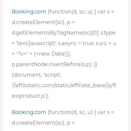
Booking.com
(function(d, sc, u) { var s =
d.createElement(sc), p =
d.getElementsByTagName(sc)[0]; s.type
= 'text/javascript'; s.async = true; s.src = u
+ '?v=' + (+new Date());
p.parentNode.insertBefore(s,p); })
(document, 'script',
'//aff.bstatic.com/static/affiliate_base/js/fl
exiproduct.js');
Booking.com
(function(d, sc, u) { var s =
d.createElement(sc), p =