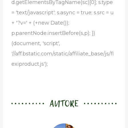
d.getElementsByTagName(sc)[0]; s.type
= 'text/javascript'; s.async = true; s.src = u
+ '?v=' + (+new Date());
p.parentNode.insertBefore(s,p); })
(document, 'script',
'//aff.bstatic.com/static/affiliate_base/js/fl
exiproduct.js');
AUTORE