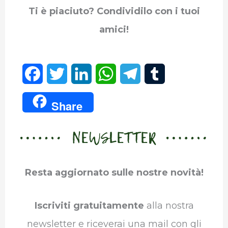
Ti è piaciuto? Condividilo con i tuoi
amici!
F
T
L
W
T
T
a
w
i
h
e
u
Share
c
i
n
a
l
m
NEWSLETTER
e
t
k
t
e
b
b
t
e
s
g
l
Resta aggiornato sulle nostre novità!
o
e
d
A
r
r
o
r
I
p
a
Iscriviti gratuitamente
alla nostra
k
n
p
m
newsletter e riceverai una mail con gli