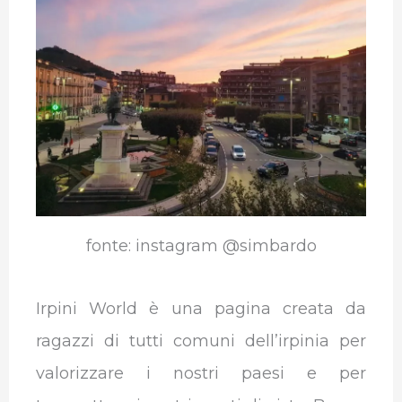
b
t
e
s
g
l
o
e
d
A
r
r
o
r
I
p
a
k
n
p
m
fonte: instagram @simbardo
Irpini World è una pagina creata da
ragazzi di tutti comuni dell’irpinia per
valorizzare i nostri paesi e per