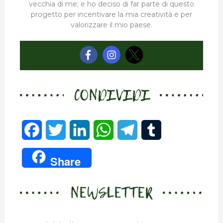
vecchia di me; e ho deciso di far parte di questo
progetto per incentivare la mia creatività e per
valorizzare il mio paese.
CONDIVIDI
F
T
L
W
T
T
a
w
i
h
e
u
Share
c
i
n
a
l
m
NEWSLETTER
e
t
k
t
e
b
b
t
e
s
g
l