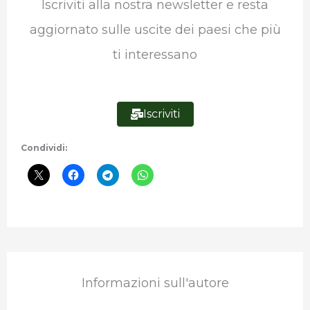
Iscriviti alla nostra newsletter e resta
o
e
d
A
r
r
aggiornato sulle uscite dei paesi che più
o
r
I
p
a
ti interessano
k
n
p
m
Iscriviti
Condividi:
Informazioni sull'autore