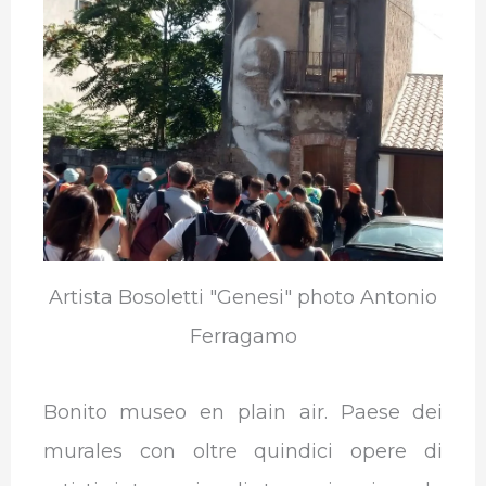
b
t
e
s
g
l
o
e
d
A
r
r
o
r
I
p
a
k
n
p
m
Artista Bosoletti "Genesi" photo Antonio
Ferragamo
Bonito museo en plain air. Paese dei
murales con oltre quindici opere di