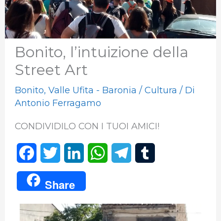
Bonito, l’intuizione della
Street Art
Bonito
,
Valle Ufita - Baronia
/
Cultura
/ Di
Antonio Ferragamo
CONDIVIDILO CON I TUOI AMICI!
F
T
L
W
T
T
a
w
i
h
e
u
Share
c
i
n
a
l
m
e
t
k
t
e
b