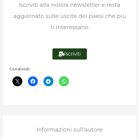
Iscriviti alla nostra newsletter e resta
o
e
d
A
r
r
aggiornato sulle uscite dei paesi che più
o
r
I
p
a
ti interessano
k
n
p
m
Iscriviti
Condividi:
Informazioni sull'autore