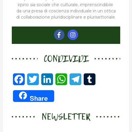
irpino sia sociale che culturale, imprenscindibile
da una presa di coscienza individuale in un ottica
di collaborazione pluridisciplinare e plurisettoriale.
CONDIVIDI
F
T
L
W
T
T
a
w
i
h
e
u
Share
c
i
n
a
l
m
NEWSLETTER
e
t
k
t
e
b
b
t
e
s
g
l