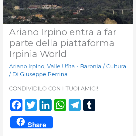
Ariano Irpino entra a far
parte della piattaforma
Irpinia World
Ariano Irpino
,
Valle Ufita - Baronia
/
Cultura
/ Di
Giuseppe Perrina
CONDIVIDILO CON I TUOI AMICI!
F
T
L
W
T
T
a
w
i
h
e
u
Share
c
i
n
a
l
m