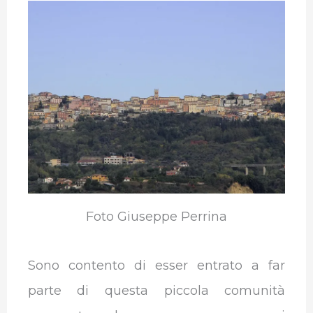
e
t
k
t
e
b
b
t
e
s
g
l
o
e
d
A
r
r
o
r
I
p
a
k
n
p
m
Foto Giuseppe Perrina
Sono contento di esser entrato a far
parte di questa piccola comunità