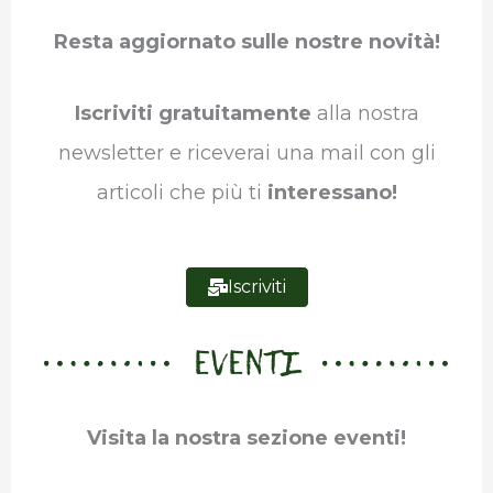
b
t
e
s
g
l
Resta aggiornato sulle nostre novità!
o
e
d
A
r
r
o
r
I
p
a
Iscriviti gratuitamente
alla nostra
k
n
p
m
newsletter e riceverai una mail con gli
articoli che più ti
interessano!
Iscriviti
EVENTI
Visita la nostra sezione eventi!