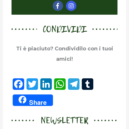
CONDIVIDI
Ti è piaciuto? Condividilo con i tuoi
amici!
F
T
L
W
T
T
a
w
i
h
e
u
Share
c
i
n
a
l
m
NEWSLETTER
e
t
k
t
e
b