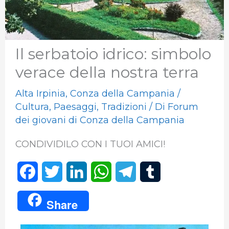
Il serbatoio idrico: simbolo
verace della nostra terra
Alta Irpinia
,
Conza della Campania
/
Cultura
,
Paesaggi
,
Tradizioni
/ Di
Forum
dei giovani di Conza della Campania
CONDIVIDILO CON I TUOI AMICI!
F
T
L
W
T
T
a
w
i
h
e
u
Share
c
i
n
a
l
m