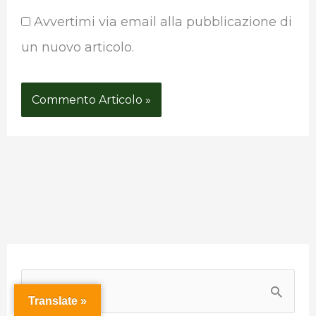
Avvertimi via email alla pubblicazione di
un nuovo articolo.
P
a
C
Translate »
e