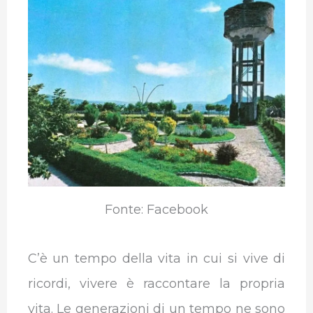
e
t
k
t
e
b
b
t
e
s
g
l
o
e
d
A
r
r
o
r
I
p
a
k
n
p
m
Fonte: Facebook
C’è un tempo della vita in cui si vive di
ricordi, vivere è raccontare la propria
vita. Le generazioni di un tempo ne sono