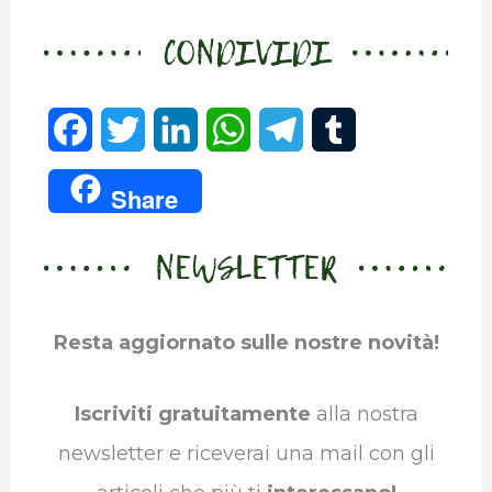
CONDIVIDI
F
T
L
W
T
T
a
w
i
h
e
u
Share
c
i
n
a
l
m
NEWSLETTER
e
t
k
t
e
b
b
t
e
s
g
l
Resta aggiornato sulle nostre novità!
o
e
d
A
r
r
o
r
I
p
a
Iscriviti gratuitamente
alla nostra
k
n
p
m
newsletter e riceverai una mail con gli