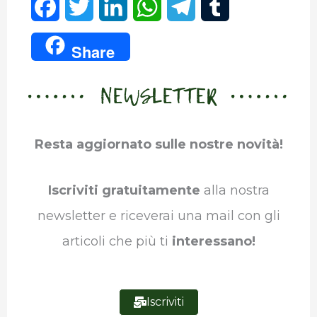
F
T
L
W
T
T
a
w
i
h
e
u
Share
c
i
n
a
l
m
NEWSLETTER
e
t
k
t
e
b
b
t
e
s
g
l
Resta aggiornato sulle nostre novità!
o
e
d
A
r
r
o
r
I
p
a
Iscriviti gratuitamente
alla nostra
k
n
p
m
newsletter e riceverai una mail con gli
articoli che più ti
interessano!
Iscriviti