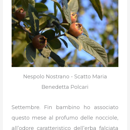
b
t
e
s
g
l
o
e
d
A
r
r
o
r
I
p
a
k
n
p
m
Nespolo Nostrano - Scatto Maria
Benedetta Polcari
Settembre. Fin bambino ho associato
questo mese al profumo delle nocciole,
all’odore caratteristico dell’erba falciata