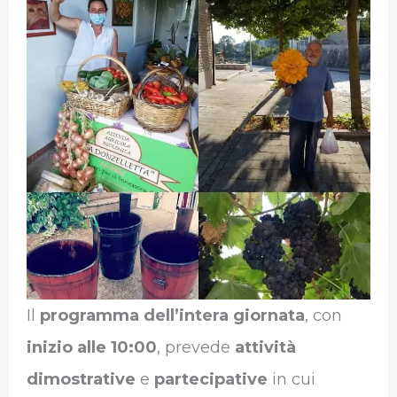
Il
programma dell’intera giornata
, con
inizio alle 10:00
, prevede
attività
dimostrative
e
partecipative
in cui