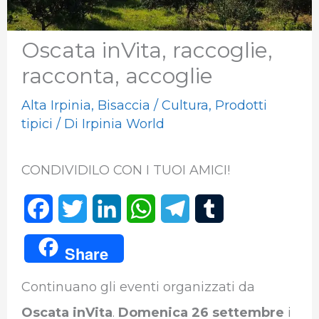
Oscata inVita, raccoglie,
racconta, accoglie
Alta Irpinia
,
Bisaccia
/
Cultura
,
Prodotti
tipici
/ Di
Irpinia World
CONDIVIDILO CON I TUOI AMICI!
F
T
L
W
T
T
a
w
i
h
e
u
Share
c
i
n
a
l
m
Continuano gli eventi organizzati da
e
t
k
t
e
b
Oscata inVita
.
Domenica 26 settembre
i