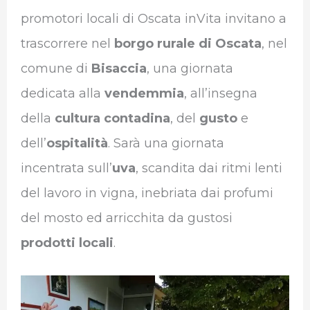
b
t
e
s
g
l
promotori locali di Oscata inVita invitano a
o
e
d
A
r
r
trascorrere nel
borgo rurale di Oscata
, nel
o
r
I
p
a
comune di
Bisaccia
, una giornata
k
n
p
m
dedicata alla
vendemmia
, all’insegna
della
cultura contadina
, del
gusto
e
dell’
ospitalità
. Sarà una giornata
incentrata sull’
uva
, scandita dai ritmi lenti
del lavoro in vigna, inebriata dai profumi
del mosto ed arricchita da gustosi
prodotti locali
.