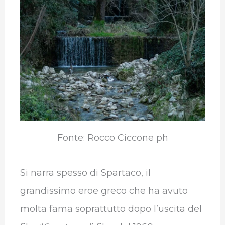
b
t
e
s
g
l
o
e
d
A
r
r
o
r
I
p
a
k
n
p
m
Fonte: Rocco Ciccone ph
Si narra spesso di Spartaco, il
grandissimo eroe greco che ha avuto
molta fama soprattutto dopo l’uscita del