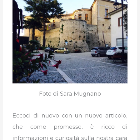
e
t
k
t
e
b
b
t
e
s
g
l
o
e
d
A
r
r
o
r
I
p
a
k
n
p
m
Foto di Sara Mugnano
Eccoci di nuovo con un nuovo articolo,
che come promesso, è ricco di
informazioni e curiosità sulla nostra cara