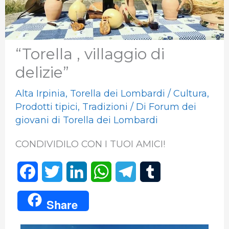
“Torella , villaggio di
delizie”
Alta Irpinia
,
Torella dei Lombardi
/
Cultura
,
Prodotti tipici
,
Tradizioni
/ Di
Forum dei
giovani di Torella dei Lombardi
CONDIVIDILO CON I TUOI AMICI!
F
T
L
W
T
T
a
w
i
h
e
u
Share
c
i
n
a
l
m